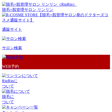
脱毛×肌管理サロン リンリン
通販サイト
サロン検索
WEB予約
RinRinに
ついて
脱毛に
ついて