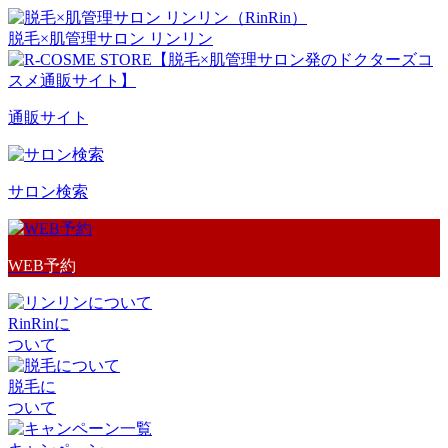
脱毛×肌管理サロン リンリン
通販サイト
サロン検索
WEB予約
RinRinに
ついて
脱毛に
ついて