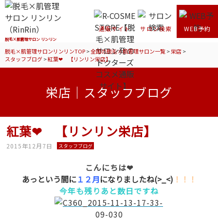
通販サイト
サロン検索
WEB予約
脱毛×肌管理サロン リンリン
脱毛×肌管理サロンリンリンTOP
>
全国の脱毛×肌管理サロン一覧
>
栄店
>
スタッフブログ
>
紅葉❤ 【リンリン栄店】
栄店｜スタッフブログ
紅葉❤ 【リンリン栄店】
2015年12月7日
スタッフブログ
こんにちは❤
あっという間に
１２月
になりましたね(>_<)
！！！
今年も残りあと数日ですね