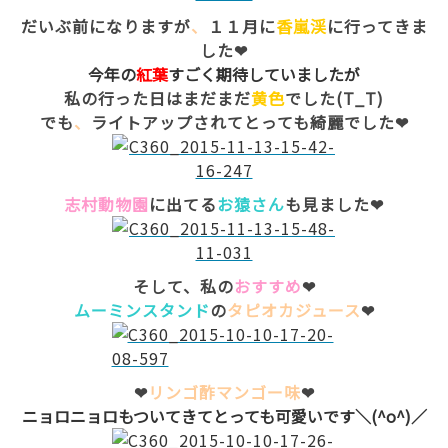
だいぶ前になりますが
、
１１月に
香嵐渓
に行ってきま
した❤
今年の
紅葉
すごく期待していましたが
私の行った日はまだまだ
黄色
でした(T_T)
でも
、
ライトアップされてとっても綺麗でした❤
志村動物園
に出てる
お猿さん
も見ました❤
そして、私の
おすすめ
❤
ムーミンスタンド
の
タピオカジュース
❤
❤
リンゴ酢マンゴー味
❤
ニョロニョロもついてきてとっても可愛いです＼(^o^)／