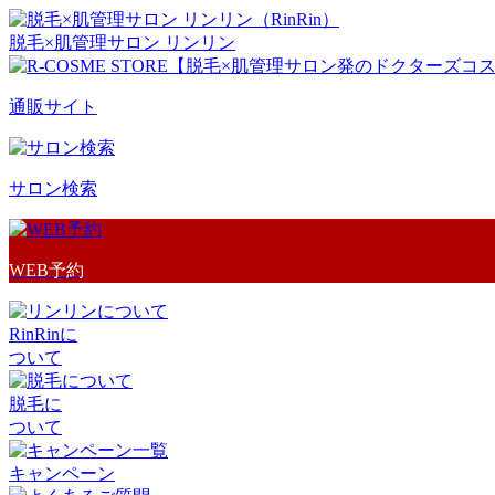
脱毛×肌管理サロン リンリン
通販サイト
サロン検索
WEB予約
RinRinに
ついて
脱毛に
ついて
キャンペーン