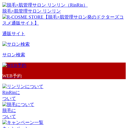
脱毛×肌管理サロン リンリン
通販サイト
サロン検索
WEB予約
RinRinに
ついて
脱毛に
ついて