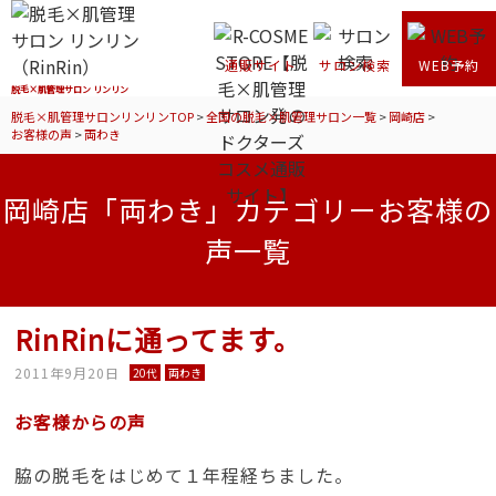
通販サイト
サロン検索
WEB予約
脱毛×肌管理サロン リンリン
脱毛×肌管理サロンリンリンTOP
>
全国の脱毛×肌管理サロン一覧
>
岡崎店
>
お客様の声
>
両わき
岡崎店「両わき」カテゴリーお客様の
声一覧
RinRinに通ってます。
2011年9月20日
20代
両わき
お客様からの声
脇の脱毛をはじめて１年程経ちました。