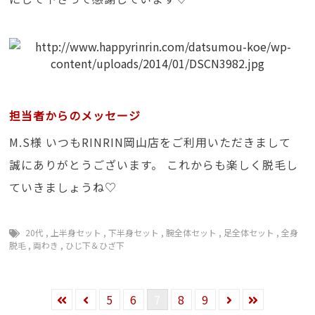
担当者からのメッセージ
M.S様 いつもRINRIN岡山店をご利用いただきまして
誠にありがとうございます。 これからも楽しく脱毛し
ていきましょうね♡
20代
,
上半身セット
,
下半身セット
,
腕全体セット
,
足全体セット
,
全身
脱毛
,
両わき
,
ひじ下＆ひざ下
5
6
7
8
9