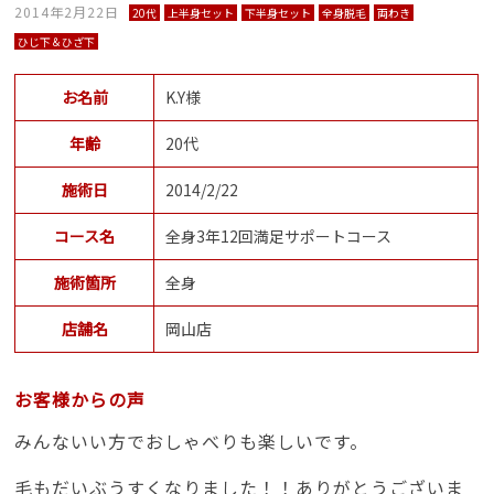
2014年2月22日
20代
上半身セット
下半身セット
全身脱毛
両わき
ひじ下＆ひざ下
お名前
K.Y様
年齢
20代
施術日
2014/2/22
コース名
全身3年12回満足サポートコース
施術箇所
全身
店舗名
岡山店
お客様からの声
みんないい方でおしゃべりも楽しいです。
毛もだいぶうすくなりました！！ありがとうございま