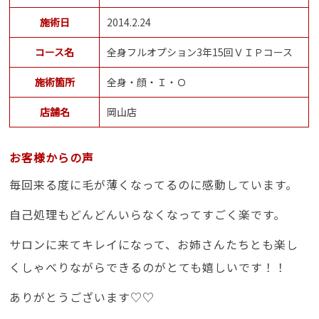
施術日
2014.2.24
コース名
全身フルオプション3年15回ＶＩＰコース
施術箇所
全身・顔・Ｉ・Ｏ
店舗名
岡山店
お客様からの声
毎回来る度に毛が薄くなってるのに感動しています。
自己処理もどんどんいらなくなってすごく楽です。
サロンに来てキレイになって、お姉さんたちとも楽し
くしゃべりながらできるのがとても嬉しいです！！
ありがとうございます♡♡