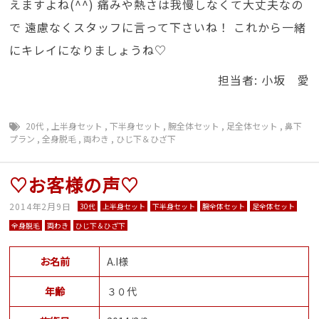
えますよね(^^) 痛みや熱さは我慢しなくて大丈夫なの
で 遠慮なくスタッフに言って下さいね！ これから一緒
にキレイになりましょうね♡
担当者: 小坂 愛
20代
,
上半身セット
,
下半身セット
,
腕全体セット
,
足全体セット
,
鼻下
プラン
,
全身脱毛
,
両わき
,
ひじ下＆ひざ下
♡お客様の声♡
2014年2月9日
30代
上半身セット
下半身セット
腕全体セット
足全体セット
全身脱毛
両わき
ひじ下＆ひざ下
お名前
A.I様
年齢
３０代