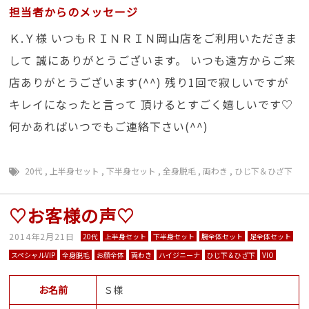
担当者からのメッセージ
Ｋ.Ｙ様 いつもＲＩＮＲＩＮ岡山店をご利用いただきま
して 誠にありがとうございます。 いつも遠方からご来
店ありがとうございます(^^) 残り1回で寂しいですが
キレイになったと言って 頂けるとすごく嬉しいです♡
何かあればいつでもご連絡下さい(^^)
20代
,
上半身セット
,
下半身セット
,
全身脱毛
,
両わき
,
ひじ下＆ひざ下
♡お客様の声♡
2014年2月21日
20代
上半身セット
下半身セット
腕全体セット
足全体セット
スペシャルVIP
全身脱毛
お顔全体
両わき
ハイジニーナ
ひじ下＆ひざ下
VIO
お名前
Ｓ様