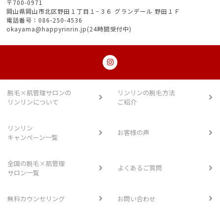
〒700-0971
岡山県岡山市北区野田１丁目１−３６ グランデール 野田１Ｆ
電話番号：086-250-4536
okayama@happyrinrin.jp(24時間受付中)
脱毛×肌管理サロンの
リンリンの脱毛方法
リンリンについて
ご紹介
リンリン
お客様の声
キャンペーン一覧
全国の脱毛×肌管理
よくあるご質問
サロン一覧
無料カウンセリング
お問い合わせ