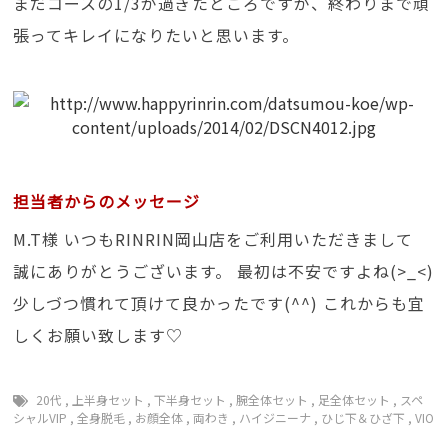
まだコースの1/3が過ぎたところですが、終わりまで頑
張ってキレイになりたいと思います。
担当者からのメッセージ
M.T様 いつもRINRIN岡山店をご利用いただきまして
誠にありがとうございます。 最初は不安ですよね(>_<)
少しづつ慣れて頂けて良かったです(^^) これからも宜
しくお願い致します♡
20代
,
上半身セット
,
下半身セット
,
腕全体セット
,
足全体セット
,
スペ
シャルVIP
,
全身脱毛
,
お顔全体
,
両わき
,
ハイジニーナ
,
ひじ下＆ひざ下
,
VIO