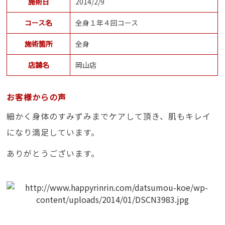
施術日
2014/2/9
コース名
全身１年４回コース
施術箇所
全身
店舗名
岡山店
お客様からの声
細かく身体のすみずみまでケアして頂き、肌もキレイ
になり満足しています。
ありがとうございます。