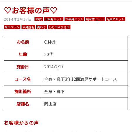
♡お客様の声♡
2014年2月17日
20代
上半身セット
下半身セット
腕全体セット
足全体セット
鼻下プラン
全身脱毛
両わき
ひじ下＆ひざ下
お名前
C.M様
年齢
20代
施術日
2014/2/17
コース名
全身・鼻下3年12回満足サポートコース
施術箇所
全身・鼻下
店舗名
岡山店
お客様からの声