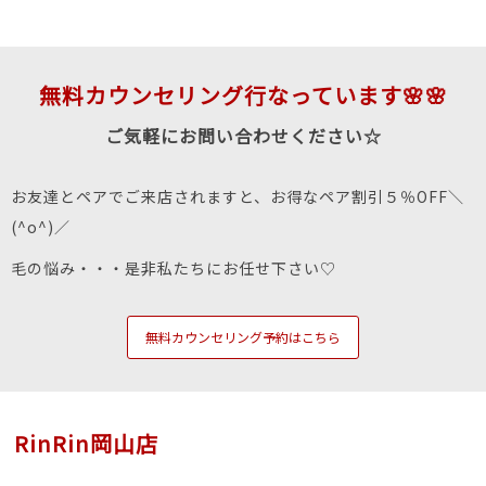
無料カウンセリング行なっています🌸🌸
ご気軽にお問い合わせください☆
お友達とペアでご来店されますと、お得なペア割引５％OFF＼
(^o^)／
毛の悩み・・・是非私たちにお任せ下さい♡
無料カウンセリング予約はこちら
RinRin岡山店