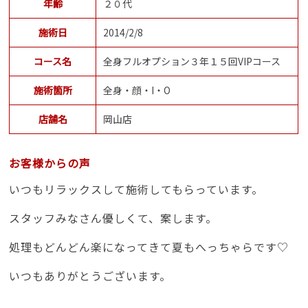
年齢
２０代
施術日
2014/2/8
コース名
全身フルオプション３年１５回VIPコース
施術箇所
全身・顔・I・O
店舗名
岡山店
お客様からの声
いつもリラックスして施術してもらっています。
スタッフみなさん優しくて、案します。
処理もどんどん楽になってきて夏もへっちゃらです♡
いつもありがとうございます。