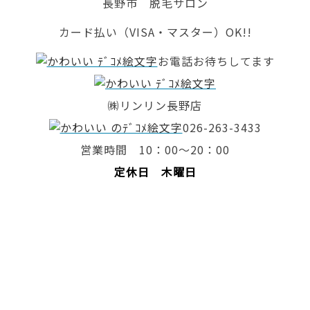
長野市 脱毛サロン
カード払い（VISA・マスター）OK!!
お電話お待ちしてます
㈱リンリン長野店
026-263-3433
営業時間 10：00～20：00
定休日 木曜日
脱毛 全身脱毛 長野市脱毛 サロン 長野市 脱
毛 脇 足 ひざ下脱毛
脇脱毛 光脱毛 レーザー脱毛 激安脱毛 脱毛 ラ
ンキング リンリン
脱毛価格 ブライダル脱毛 毛穴キレイ 脱毛エス