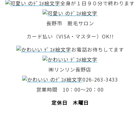
全身が１日９０分で終わります
長野市 脱毛サロン
カード払い（VISA・マスター）OK!!
お電話お待ちしてます
㈱リンリン長野店
026-263-3433
営業時間 10：00～20：00
定休日 木曜日
脱毛 全身脱毛 長野市脱毛 サロン 長野市 脱毛
脇 足 ひざ下脱毛 脇脱毛 光脱毛 レーザー脱毛 激
安脱毛 脱毛 ランキング リンリン 脱毛価格 ブライ
ダル脱毛 ブライダル 結婚 毛穴キレイ 脱毛エステ