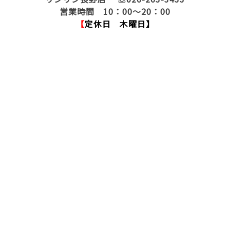
営業時間 10：00～20：00
【
定休日 木曜日】
脱毛 全身脱毛 長野市脱毛 サロン 長野市 脱毛
脇 足 ひざ下脱毛 脇脱毛 光脱毛 レーザー脱毛 激
安脱毛 脱毛 ランキング リンリン 脱毛価格 ブライ
ダル脱毛 ブライダル 結婚 毛穴キレイ 脱毛エステ
エステ 人気 顔脱毛 フェイシャル脱毛 ハナ下 鼻
毛 処理 口コミ オススメサロン おすすめ脱毛サロ
ン 脱毛キャンペーン 夏までに脱毛 Ｖライン脱毛 Ｉ
ライン脱毛 Ｏライン脱毛 全身脱毛安い 脱毛安い 脱
毛が安い 長野県脱毛 長野県 脱毛 毛深い 毛 濃
い 毛の悩み 顔 毛穴 背中毛深い うなじ 胸 コン
プレックス 肌 美白 ジェル 日焼け止め マツエク
まつ毛長く 脱毛前に シェービング 戸狩診療所 群馬
山梨 戸狩 飯山 脱毛 毛抜ける 千曲 千曲市 須
坂 須坂市 飯山 上田 佐久 佐久市 小諸 松本 大
町 大町市 塩尻 茅野 伊那 飯田 甲府 夏に向け
て 夏前に 豊野 上水内郡 毛深い ＴＢＣ ＢＳコー