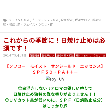
ト ミュゼ プラチナム 回数 無制限 エルセーヌ
ラ・セーヌ 早い 予約とれる
ブライダル脱毛
,
光・フラッシュ脱毛
,
全身脱毛
,
脱毛サロン
,
脱毛体
験・相談
,
顔・フェイス・うなじ・首
これからの季節に！日焼け止めは必
須です！
2014年5月18日
商品関連
脱毛サロン
脱毛体験・相談
顔・フェイス・うなじ・首
【ソワユー モイスト サンシールド エッセンス】
ＳＰＦ５０・ＰＡ＋＋＋
◎白浮きしない!!アロマの優しい香りで
日焼け止め独特の嫌な香りがありません！！
◎ＵＶカット臭が低いのに、ＳＰＦ（日焼防止成分）
はしっかり♬