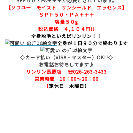
SPF５０・PA＋＋＋が必要とされています。
【ソワユー モイスト サンシールド エッセンス】
ＳＰＦ５０・ＰＡ＋＋＋
容量５０g
税込価格 ４,１０４円!!
全身脱毛といえばリンリン！！
全身が１日９０分で終わります
◇カード払い（VISA・マスター）OK!!◇
お電話お待ちしてます♪
リンリン長野店 ☏026-263-3433
営業時間 10：00～20：00
【
定休日 木曜日】
脱毛 全身脱毛 長野市脱毛 サロン 長野市 脱毛
脇 足 ひざ下脱毛 脇脱毛 光脱毛 レーザー脱毛 激
安脱毛 脱毛 ランキング リンリン 脱毛価格 ブライ
ダル脱毛 ブライダル 結婚 毛穴キレイ 脱毛エステ
エステ 人気 顔脱毛 フェイシャル脱毛 ハナ下 鼻
毛 処理 口コミ オススメサロン おすすめ脱毛サロ