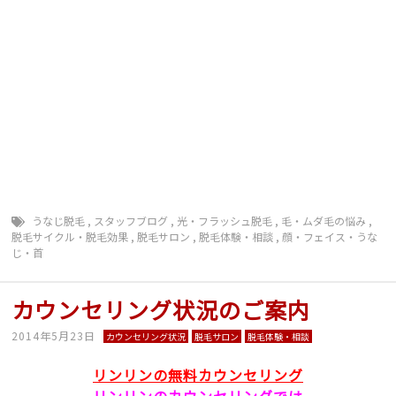
い 毛の悩み 顔 毛穴 背中毛深い うなじ 胸 コン
プレックス 肌 美白 ジェル 日焼け止め マツエク
まつ毛長く 脱毛前に シェービング 戸狩診療所 群馬
山梨 戸狩 飯山 脱毛 毛抜ける 千曲 千曲市 須
坂 須坂市 飯山 上田 佐久 佐久市 小諸 松本 大
町 大町市 塩尻 茅野 伊那 飯田 甲府 夏に向け
て 夏前に 豊野 上水内郡 毛深い ＴＢＣ ＢＳコー
ト ミュゼ プラチナム 回数 無制限 エルセーヌ
ラ・セーヌ 早い 予約とれる
うなじ脱毛
,
スタッフブログ
,
光・フラッシュ脱毛
,
毛・ムダ毛の悩み
,
脱毛サイクル・脱毛効果
,
脱毛サロン
,
脱毛体験・相談
,
顔・フェイス・うな
じ・首
カウンセリング状況のご案内
2014年5月23日
カウンセリング状況
脱毛サロン
脱毛体験・相談
リンリンの無料カウンセリング