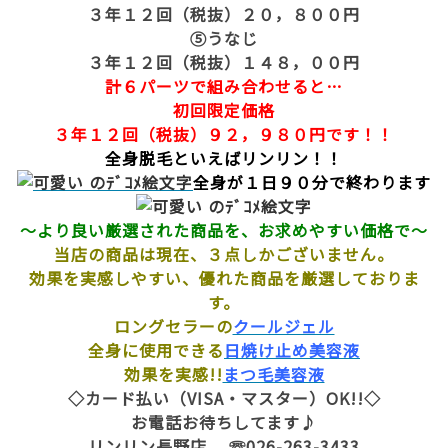
３年１２回（税抜）２０，８００円
⑤うなじ
３年１２回（税抜）１４８，００円
計６パーツで組み合わせると…
初回限定価格
３年１２回（税抜）９２，９８０円です！！
全身脱毛といえばリンリン！！
全身が１日９０分で終わります
～より良い厳選された商品を、お求めやすい価格で～
当店の商品は現在、３点しかございません。
効果を実感しやすい、優れた商品を厳選しておりま
す。
ロングセラーの
クールジェル
全身に使用できる
日焼け止め美容液
効果を実感!!
まつ毛美容液
◇カード払い（VISA・マスター）OK!!◇
お電話お待ちしてます♪
リンリン長野店 ☏026-263-3433