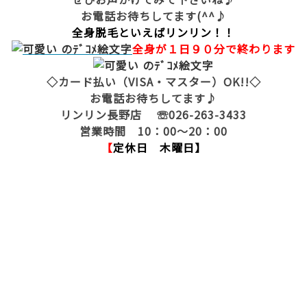
お電話お待ちしてます(^^♪
全身脱毛といえばリンリン！！
全身が１日９０分で終わります
◇カード払い（VISA・マスター）OK!!◇
お電話お待ちしてます♪
リンリン長野店 ☏026-263-3433
営業時間 10：00～20：00
【
定休日 木曜日】
脱毛 全身脱毛 長野市脱毛 サロン 長野市 脱毛
脇 足 ひざ下脱毛 脇脱毛 光脱毛 レーザー脱毛 激
安脱毛 脱毛 ランキング リンリン 脱毛価格 ブライ
ダル脱毛 ブライダル 結婚 毛穴キレイ 脱毛エステ
エステ 人気 顔脱毛 フェイシャル脱毛 ハナ下 鼻
毛 処理 口コミ オススメサロン おすすめ脱毛サロ
ン 脱毛キャンペーン 夏までに脱毛 Ｖライン脱毛 Ｉ
ライン脱毛 Ｏライン脱毛 全身脱毛安い 脱毛安い 脱
毛が安い 長野県脱毛 長野県 脱毛 毛深い 毛 濃