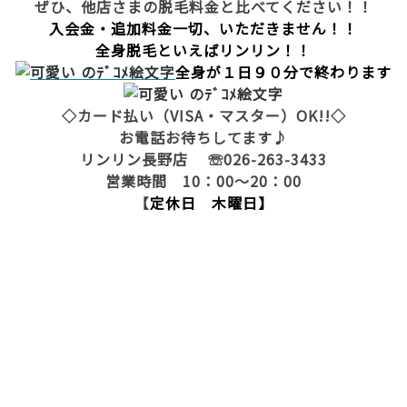
ぜひ、他店さまの脱毛料金と比べてください！！
入会金・追加料金一切、いただきません！！
全身脱毛といえばリンリン！！
全身が１日９０分で終わります
◇カード払い（VISA・マスター）OK!!◇
お電話お待ちしてます♪
リンリン長野店 ☏026-263-3433
営業時間 10：00～20：00
【
定休日 木曜日】
脱毛 全身脱毛 長野市脱毛 サロン 長野市 脱毛
脇 足 ひざ下脱毛 脇脱毛 光脱毛 レーザー脱毛 激
安脱毛 脱毛 ランキング リンリン 脱毛価格 ブライ
ダル脱毛 ブライダル 結婚 毛穴キレイ 脱毛エステ
エステ 人気 顔脱毛 フェイシャル脱毛 ハナ下 鼻
毛 処理 口コミ オススメサロン おすすめ脱毛サロ
ン 脱毛キャンペーン 夏までに脱毛 Ｖライン脱毛 Ｉ
ライン脱毛 Ｏライン脱毛 全身脱毛安い 脱毛安い 脱
毛が安い 長野県脱毛 長野県 脱毛 毛深い 毛 濃