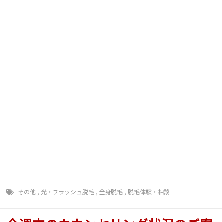
テ エステ 人気
顔脱毛 口コミ オススメサロン おすすめ脱毛サロ
ン
脱毛キャンペーン 夏までに脱毛 Ｖライン脱毛 Ｉ
ライン脱毛 Ｏライン脱毛
全身脱毛安い 脱毛安い 脱毛が安い 長野県脱毛
長野県 脱毛
毛深い 毛 濃い 毛の悩み 顔 毛穴 背中毛深
い うなじ 胸 コンプレックス
肌 美白 ジェル 日焼け止め マツエク まつ毛長
く 脱毛前に
その他
,
光・フラッシュ脱毛
,
全身脱毛
,
脱毛体験・相談