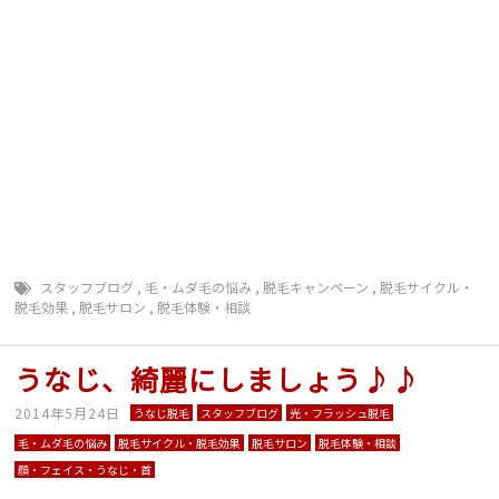
い 毛の悩み 顔 毛穴 背中毛深い うなじ 胸 コン
プレックス 肌 美白 ジェル 日焼け止め マツエク
まつ毛長く 脱毛前に シェービング 戸狩診療所 群馬
山梨 戸狩 飯山 脱毛 毛抜ける 千曲 千曲市 須
坂 須坂市 飯山 上田 佐久 佐久市 小諸 松本 大
町 大町市 塩尻 茅野 伊那 飯田 甲府 夏に向け
て 夏前に 豊野 上水内郡 毛深い ＴＢＣ ＢＳコー
ト ミュゼ プラチナム 回数 無制限 エルセーヌ
ラ・セーヌ 早い 予約とれる
スタッフブログ
,
毛・ムダ毛の悩み
,
脱毛キャンペーン
,
脱毛サイクル・
脱毛効果
,
脱毛サロン
,
脱毛体験・相談
うなじ、綺麗にしましょう♪♪
2014年5月24日
うなじ脱毛
スタッフブログ
光・フラッシュ脱毛
毛・ムダ毛の悩み
脱毛サイクル・脱毛効果
脱毛サロン
脱毛体験・相談
顔・フェイス・うなじ・首