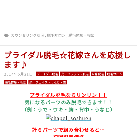
て 夏前に 豊野 上水内郡 毛深い ＴＢＣ ＢＳコー
ト ミュゼ プラチナム 回数 無制限 エルセーヌ
ラ・セーヌ 早い 予約とれる
カウンセリング状況
,
脱毛サロン
,
脱毛体験・相談
ブライダル脱毛☆花嫁さんを応援し
ます♪
2014年5月21日
ブライダル脱毛
光・フラッシュ脱毛
全身脱毛
脱毛サロン
脱毛体験・相談
顔・フェイス・うなじ・首
ブライダル脱毛ならリンリン！！
気になるパーツのみ脱毛できます！！
（例：うで・ワキ・胸・背中・うなじ）
計６パーツで組み合わせると…
初回限定価格