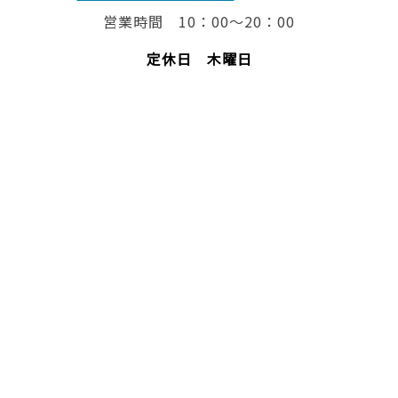
営業時間 10：00～20：00
定休日 木曜日
脱毛 全身脱毛 長野市脱毛 サロン 長野市 脱毛
脇 足 ひざ下脱毛 脇脱毛 光脱毛 レーザー脱毛 激
安脱毛 脱毛 ランキング リンリン 脱毛価格 ブライ
ダル脱毛 ブライダル 結婚 毛穴キレイ 脱毛エステ
エステ 人気 顔脱毛 フェイシャル脱毛 ハナ下 鼻
毛 処理 口コミ オススメサロン おすすめ脱毛サロ
ン 脱毛キャンペーン 夏までに脱毛 Ｖライン脱毛 Ｉ
ライン脱毛 Ｏライン脱毛 全身脱毛安い 脱毛安い 脱
毛が安い 長野県脱毛 長野県 脱毛 毛深い 毛 濃
い 毛の悩み 顔 毛穴 背中毛深い うなじ 胸 コン
プレックス 肌 美白 ジェル 日焼け止め マツエク
まつ毛長く 脱毛前に シェービング 戸狩診療所 群馬
山梨 戸狩 飯山 脱毛 毛抜ける 千曲 千曲市 須
坂 須坂市 飯山 上田 佐久 佐久市 小諸 松本 大
町 大町市 塩尻 茅野 伊那 飯田 甲府 夏に向け