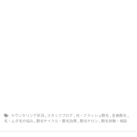
エステ 人気 顔脱毛 フェイシャル脱毛 ハナ下 鼻
毛 処理 口コミ オススメサロン おすすめ脱毛サロ
ン 脱毛キャンペーン 夏までに脱毛 Ｖライン脱毛 Ｉ
ライン脱毛 Ｏライン脱毛 全身脱毛安い 脱毛安い 脱
毛が安い 長野県脱毛 長野県 脱毛 毛深い 毛 濃
い 毛の悩み 顔 毛穴 背中毛深い うなじ 胸 コン
プレックス 肌 美白 ジェル 日焼け止め マツエク
まつ毛長く 脱毛前に シェービング 戸狩診療所 群馬
山梨 戸狩 飯山 脱毛 毛抜ける 千曲 千曲市 須
坂 須坂市 飯山 上田 佐久 佐久市 小諸 松本 大
町 大町市 塩尻 茅野 伊那 飯田 甲府 夏に向け
て 夏前に 豊野 上水内郡 毛深い ＴＢＣ ＢＳコー
ト ミュゼ プラチナム 回数 無制限 エルセーヌ
ラ・セーヌ 早い 予約とれる
カウンセリング状況
,
スタッフブログ
,
光・フラッシュ脱毛
,
全身脱毛
,
毛・ムダ毛の悩み
,
脱毛サイクル・脱毛効果
,
脱毛サロン
,
脱毛体験・相談