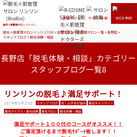
通販サイト
サロン検索
WEB予約
脱毛×肌管理サロン リンリン
脱毛×肌管理サロンリンリンTOP
>
全国の脱毛×肌管理サロン一覧
>
長野店
>
スタッフブログ
>
脱毛体験・相談
長野店「脱毛体験・相談」カテゴリー
スタッフブログ一覧8
リンリンの脱毛♪満足サポート！
2014年5月25日
スタッフブログ
毛・ムダ毛の悩み
脱毛キャンペーン
脱毛サイクル・脱毛効果
脱毛サロン
脱毛体験・相談
満足サポート１００付のコースがオススメ！！
ご満足頂けるまで脱毛ｻﾎﾟｰﾄ致します！！