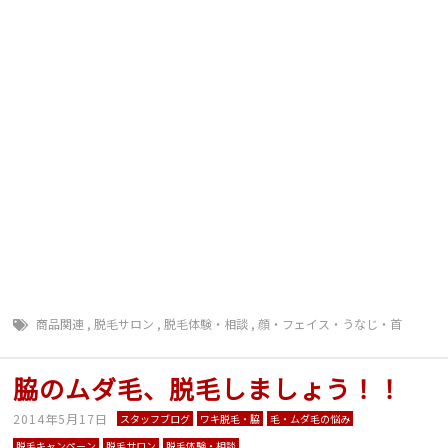
ン 脱毛キャンペーン 夏までに脱毛 Ｖライン脱毛 Ｉ
ライン脱毛 Ｏライン脱毛 全身脱毛安い 脱毛安い 脱
毛が安い 長野県脱毛 長野県 脱毛 毛深い 毛 濃
い 毛の悩み 顔 毛穴 背中毛深い うなじ 胸 コン
プレックス 肌 美白 ジェル 日焼け止め マツエク
まつ毛長く 脱毛前に シェービング 戸狩診療所 群馬
山梨 戸狩 飯山 脱毛 毛抜ける 千曲 千曲市 須
坂 須坂市 飯山 上田 佐久 佐久市 小諸 松本 大
町 大町市 塩尻 茅野 伊那 飯田 甲府 夏に向け
て 夏前に 豊野 上水内郡 毛深い ＴＢＣ ＢＳコー
ト ミュゼ プラチナム 回数 無制限 エルセーヌ
ラ・セーヌ 早い 予約とれる
商品関連
,
脱毛サロン
,
脱毛体験・相談
,
顔・フェイス・うなじ・首
脇のムダ毛、脱毛しましょう！！
2014年5月17日
スタッフブログ
ワキ脱毛・脇
毛・ムダ毛の悩み
脱毛キャンペーン
脱毛サロン
脱毛体験・相談