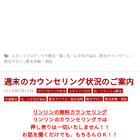
肌 美白 ジェル 日焼け止め マツエク まつ毛長
く 脱毛前に シェービング
戸狩診療所 群馬 山梨 戸狩 飯山 脱毛 毛抜け
る
スタッフブログ
,
ワキ脱毛・脇
,
毛・ムダ毛の悩み
,
脱毛キャンペーン
,
脱毛サロン
,
脱毛体験・相談
週末のカウンセリング状況のご案内
2014年5月16日
カウンセリング状況
スタッフブログ
光・フラッシュ脱毛
全身脱毛
毛・ムダ毛の悩み
脱毛サイクル・脱毛効果
脱毛サロン
脱毛体験・相談
リンリンの無料カウンセリング
リンリンのカウンセリングでは
押し売りは一切いたしません！！
お話を聞くだけでも、もちろんＯＫ！！