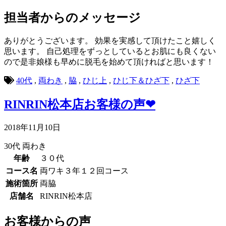
担当者からのメッセージ
ありがとうございます。 効果を実感して頂けたこと嬉しく
思います。 自己処理をずっとしているとお肌にも良くない
ので是非娘様も早めに脱毛を始めて頂ければと思います！
40代
,
両わき
,
脇
,
ひじ上
,
ひじ下＆ひざ下
,
ひざ下
RINRIN松本店お客様の声❤
2018年11月10日
30代
両わき
年齢
３０代
コース名
両ワキ３年１２回コース
施術箇所
両脇
店舗名
RINRIN松本店
お客様からの声