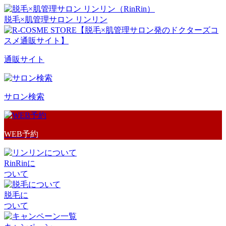
脱毛×肌管理サロン リンリン
通販サイト
サロン検索
WEB予約
RinRinに
ついて
脱毛に
ついて