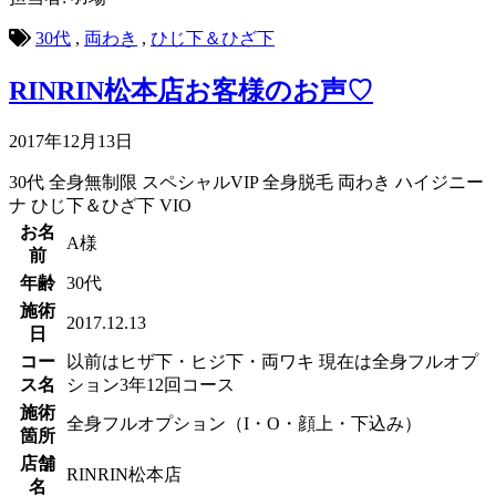
30代
,
両わき
,
ひじ下＆ひざ下
RINRIN松本店お客様のお声♡
2017年12月13日
30代
全身無制限
スペシャルVIP
全身脱毛
両わき
ハイジニー
ナ
ひじ下＆ひざ下
VIO
お名
A様
前
年齢
30代
施術
2017.12.13
日
コー
以前はヒザ下・ヒジ下・両ワキ 現在は全身フルオプ
ス名
ション3年12回コース
施術
全身フルオプション（I・O・顔上・下込み）
箇所
店舗
RINRIN松本店
名