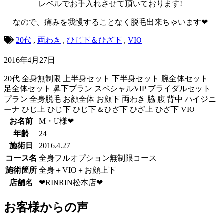
レベルでお手入れさせて頂いております!
なので、痛みを我慢することなく脱毛出来ちゃいます❤
20代
,
両わき
,
ひじ下＆ひざ下
,
VIO
2016年4月27日
20代
全身無制限
上半身セット
下半身セット
腕全体セット
足全体セット
鼻下プラン
スペシャルVIP
ブライダルセット
プラン
全身脱毛
お顔全体
お顔下
両わき
脇
腹
背中
ハイジニ
ーナ
ひじ上
ひじ下
ひじ下＆ひざ下
ひざ上
ひざ下
VIO
お名前
M・U様❤
年齢
24
施術日
2016.4.27
コース名
全身フルオプション無制限コース
施術箇所
全身＋VIO＋お顔上下
店舗名
❤RINRIN松本店❤
お客様からの声