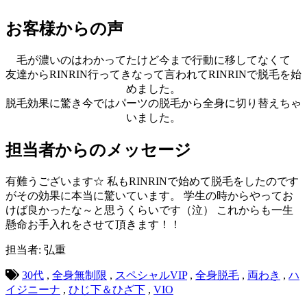
お客様からの声
毛が濃いのはわかってたけど今まで行動に移してなくて
友達からRINRIN行ってきなって言われてRINRINで脱毛を始
めました。
脱毛効果に驚き今ではパーツの脱毛から全身に切り替えちゃ
いました。
担当者からのメッセージ
有難うございます☆ 私もRINRINで始めて脱毛をしたのです
がその効果に本当に驚いています。 学生の時からやってお
けば良かったな～と思うくらいです（泣） これからも一生
懸命お手入れをさせて頂きます！！
担当者: 弘重
30代
,
全身無制限
,
スペシャルVIP
,
全身脱毛
,
両わき
,
ハ
イジニーナ
,
ひじ下＆ひざ下
,
VIO