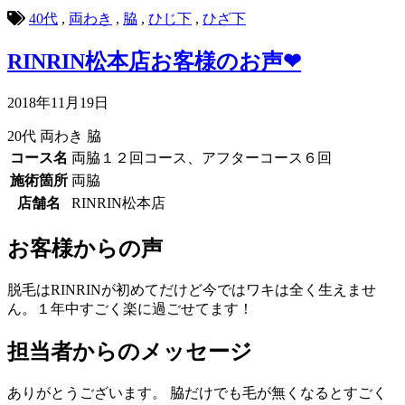
40代
,
両わき
,
脇
,
ひじ下
,
ひざ下
RINRIN松本店お客様のお声❤
2018年11月19日
20代
両わき
脇
コース名
両脇１２回コース、アフターコース６回
施術箇所
両脇
店舗名
RINRIN松本店
お客様からの声
脱毛はRINRINが初めてだけど今ではワキは全く生えませ
ん。１年中すごく楽に過ごせてます！
担当者からのメッセージ
ありがとうございます。 脇だけでも毛が無くなるとすごく