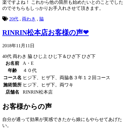
楽ですよね！ これから他の箇所も始めたいとのことでした
のでそちらもしっかりお手入れさせて頂きます。
20代
,
両わき
,
脇
RINRIN松本店お客様の声❤
2018年11月11日
40代
両わき
脇
ひじ上
ひじ下＆ひざ下
ひざ下
お名前
A・E
年齢
４０代
コース名
ヒジ下、ヒザ下、両脇各３年１２回コース
施術箇所
ヒジ下、ヒザ下。両ワキ
店舗名
RINRIN松本店
お客様からの声
自分が通って効果が実感できたから娘にもやらせてあげた
い。