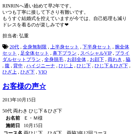
RINRINへ通い始めて早2年です。
いつも丁寧に接して下さり有難いです。
もうすぐ結婚式を控えていますが今では、自己処理も減り
ドレスを着るのが楽しみです❤
担当者: 弘重
20代
,
全身無制限
,
上半身セット
,
下半身セット
,
腕全体
セット
,
足全体セット
,
鼻下プラン
,
スペシャルVIP
,
ブライ
ダルセットプラン
,
全身脱毛
,
お顔全体
,
お顔下
,
両わき
,
脇
,
腹
,
背中
,
ハイジニーナ
,
ひじ上
,
ひじ下
,
ひじ下＆ひざ下
,
ひざ上
,
ひざ下
,
VIO
お客様の声☆
2013年10月15日
50代
両わき
ひじ下＆ひざ下
お名前
Ｅ・Ｍ様
施術日
10月15日
コース名
両ひじ下、ひざ下、両脇3年12回コース