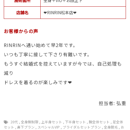
施術箇所
全身＋VIO＋お顔上下
店舗名
❤RINRIN松本店❤
お客様からの声
RINRINへ通い始めて早2年です。
いつも丁寧に接して下さり有難いです。
もうすぐ結婚式を控えていますが今では、自己処理も
減り
ドレスを着るのが楽しみです❤
担当者: 弘重
20代
,
全身無制限
,
上半身セット
,
下半身セット
,
腕全体セット
,
足全体
セット
,
鼻下プラン
,
スペシャルVIP
,
ブライダルセットプラン
,
全身脱毛
,
お