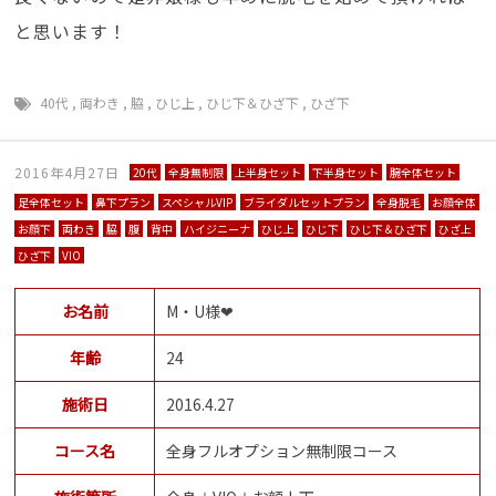
と思います！
40代
,
両わき
,
脇
,
ひじ上
,
ひじ下＆ひざ下
,
ひざ下
2016年4月27日
20代
全身無制限
上半身セット
下半身セット
腕全体セット
足全体セット
鼻下プラン
スペシャルVIP
ブライダルセットプラン
全身脱毛
お顔全体
お顔下
両わき
脇
腹
背中
ハイジニーナ
ひじ上
ひじ下
ひじ下＆ひざ下
ひざ上
ひざ下
VIO
お名前
M・U様❤
年齢
24
施術日
2016.4.27
コース名
全身フルオプション無制限コース