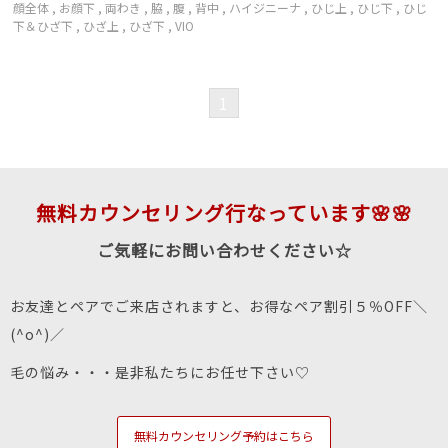
顔全体
,
お顔下
,
両わき
,
脇
,
腹
,
背中
,
ハイジニーナ
,
ひじ上
,
ひじ下
,
ひじ
下＆ひざ下
,
ひざ上
,
ひざ下
,
VIO
1
無料カウンセリング行なっています🌸🌸
ご気軽にお問い合わせください☆
お友達とペアでご来店されますと、お得なペア割引５％OFF＼
(^o^)／
毛の悩み・・・是非私たちにお任せ下さい♡
無料カウンセリング予約はこちら