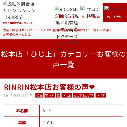
通販サイト
サロン検索
WEB予約
脱毛×肌管理サロン リンリン
脱毛×肌管理サロンリンリンTOP
>
全国の脱毛×肌管理サロン一覧
>
松本店
>
お客様の声
>
ひじ上
松本店「ひじ上」カテゴリーお客様の
声一覧
RINRIN松本店お客様の声❤
2018年11月11日
40代
両わき
脇
ひじ上
ひじ下＆ひざ下
ひざ下
お名前
A・E
年齢
４０代