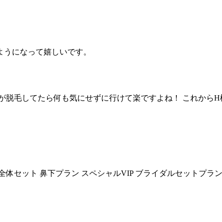
ようになって嬉しいです。
が脱毛してたら何も気にせずに行けて楽ですよね！ これから
全体セット
鼻下プラン
スペシャルVIP
ブライダルセットプラ