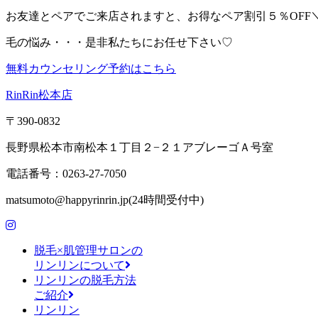
お友達とペアでご来店されますと、お得なペア割引５％OFF＼(^
毛の悩み・・・是非私たちにお任せ下さい♡
無料カウンセリング予約はこちら
RinRin松本店
〒390-0832
長野県松本市南松本１丁目２−２１アブレーゴＡ号室
電話番号：0263-27-7050
matsumoto@happyrinrin.jp(24時間受付中)
脱毛×肌管理サロンの
リンリンについて
リンリンの脱毛方法
ご紹介
リンリン