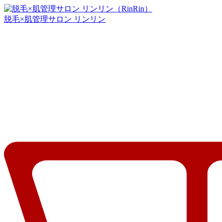
脱毛×肌管理サロン リンリン