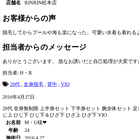
店舗名
RINRIN松本店
お客様からの声
脱毛してからプールや海も楽になった。可愛い水着も着れる
担当者からのメッセージ
ありがとうございます。 急なお誘いだと自己処理が大変です
担当者: H・R
20代
,
全身脱毛
,
背中
,
VIO
2016年4月27日
20代
全身無制限
上半身セット
下半身セット
腕全体セット
足
じ上
ひじ下
ひじ下＆ひざ下
ひざ上
ひざ下
VIO
お名前
M・U様❤
年齢
24
施術日
2016.4.27