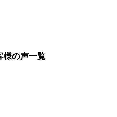
客様の声一覧