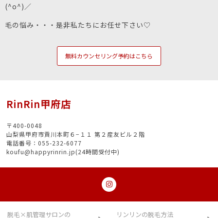
(^o^)／
毛の悩み・・・是非私たちにお任せ下さい♡
無料カウンセリング予約はこちら
RinRin甲府店
〒400-0048
山梨県甲府市貢川本町６−１１ 第２産友ビル２階
電話番号：055-232-6077
koufu@happyrinrin.jp(24時間受付中)
脱毛×肌管理サロンの
リンリンの脱毛方法