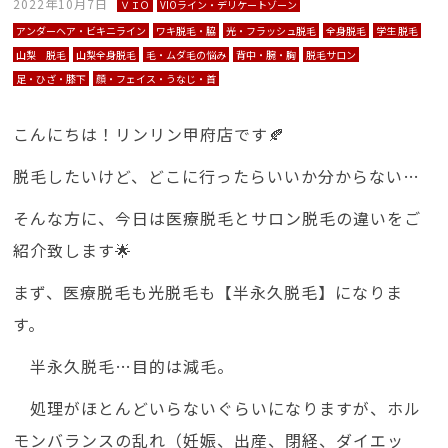
2022年10月7日
ＶＩＯ
VIOライン・デリケートゾーン
アンダーヘア・ビキニライン
ワキ脱毛・脇
光・フラッシュ脱毛
全身脱毛
学生 脱毛
山梨 脱毛
山梨全身脱毛
毛・ムダ毛の悩み
背中・腕・胸
脱毛サロン
足・ひざ・膝下
顔・フェイス・うなじ・首
こんにちは！リンリン甲府店です🍂
脱毛したいけど、どこに行ったらいいか分からない…
そんな方に、今日は医療脱毛とサロン脱毛の違いをご
紹介致します🌟
まず、医療脱毛も光脱毛も【半永久脱毛】になりま
す。
半永久脱毛…目的は減毛。
処理がほとんどいらないぐらいになりますが、ホル
モンバランスの乱れ（妊娠、出産、閉経、ダイエッ