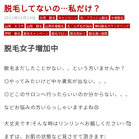
脱毛してないの…私だけ？
2022年10月24日
お得 脱毛
キャンペーン
光・フラッシュ脱毛
全身脱毛
山梨 エステ
山梨 脱毛
山梨全身脱毛
毛・ムダ毛の悩み
無料脱毛カウンセリング
甲府 脱毛
脱毛キャンペーン
脱毛サロン
脱毛初めて
脱毛通い放題
脱毛女子増加中
脱毛まだしたことがない、、という方いませんか？
◎やってみたいけど中々勇気が出ない、、、
◎どこのサロンへ行ったらいいのか分からない、、、
などお悩みの方いらっしゃいますよね😢
大丈夫です❕そんな時はリンリンへお越しください✨🥰
まずは、お肌の状態など見させて頂きます❕