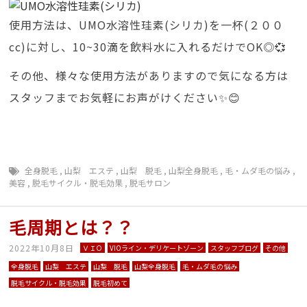
使用方法は、UMO水溶性珪素(シリカ)を一杯(２００
cc)に対し、10~30滴を飲料水に入れるだけでOK◎💞
その他、様々な使用方法がありますので気になる方は
スタッフまでお気軽にお声がけください✨😊
全身脱毛
,
山梨 エステ
,
山梨 脱毛
,
山梨全身脱毛
,
毛・ムダ毛の悩み
,
美容
,
脱毛サイクル・脱毛効果
,
脱毛サロン
毛周期とは？？
2022年10月8日
ＶＩＯ
VIOライン・デリケートゾーン
スタッフブログ
その他
全身脱毛
山梨 エステ
山梨 脱毛
山梨全身脱毛
毛・ムダ毛の悩み
脱毛サイクル・脱毛効果
脱毛初めて