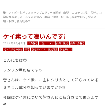
アトピー脱毛
,
スタッフブログ
,
全身脱毛
,
山梨 エステ
,
山梨 脱毛
,
山
梨全身脱毛
,
毛・ムダ毛の悩み
,
美容
,
背中・腕・胸
,
脱毛サロン
,
脱毛体
験・相談
,
脱毛初めて
ケイ素って凄いんです❕
2022年10月9日
全身脱毛
山梨 エステ
山梨 脱毛
山梨全身脱毛
毛・ムダ毛の悩み
美容
脱毛サイクル・脱毛効果
脱毛サロン
こんにちは😊
リンリン甲府店です✨
皆さんは、ケイ素、、主にシリカとして知られている
ミネラル成分を知っていますか❔😲
今回はケイ素について皆さんにご紹介させて頂きます
💖