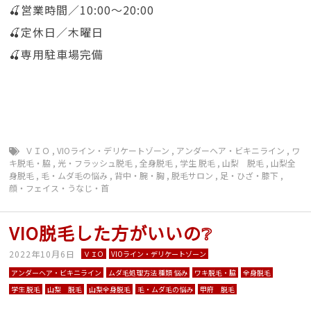
🍒営業時間／10:00〜20:00
🍒定休日／木曜日
🍒専用駐車場完備
ＶＩＯ
,
VIOライン・デリケートゾーン
,
アンダーヘア・ビキニライン
,
ワ
キ脱毛・脇
,
光・フラッシュ脱毛
,
全身脱毛
,
学生 脱毛
,
山梨 脱毛
,
山梨全
身脱毛
,
毛・ムダ毛の悩み
,
背中・腕・胸
,
脱毛サロン
,
足・ひざ・膝下
,
顔・フェイス・うなじ・首
VIO脱毛した方がいいの❔
2022年10月6日
ＶＩＯ
VIOライン・デリケートゾーン
アンダーヘア・ビキニライン
ムダ毛処理方法 種類 悩み
ワキ脱毛・脇
全身脱毛
学生 脱毛
山梨 脱毛
山梨全身脱毛
毛・ムダ毛の悩み
甲府 脱毛