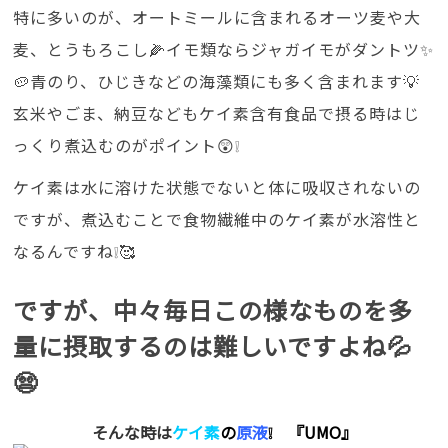
特に多いのが、オートミールに含まれるオーツ麦や大
麦、とうもろこし🌽イモ類ならジャガイモがダントツ✨
🥔青のり、ひじきなどの海藻類にも多く含まれます💡
玄米やごま、納豆などもケイ素含有食品で摂る時はじ
っくり煮込むのがポイント😲❕
ケイ素は水に溶けた状態でないと体に吸収されないの
ですが、煮込むことで食物繊維中のケイ素が水溶性と
なるんですね❕🥰
ですが、中々毎日この様なものを多
量に摂取するのは難しいですよね💦
😨
そんな時は
ケイ素
の
原液
❕
『UMO』