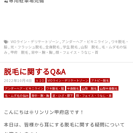
🍒専用駐車場完備
VIOライン・デリケートゾーン
,
アンダーヘア・ビキニライン
,
ワキ脱毛・
脇
,
光・フラッシュ脱毛
,
全身脱毛
,
学生 脱毛
,
山梨 脱毛
,
毛・ムダ毛の悩
み
,
甲府 脱毛
,
背中・腕・胸
,
顔・フェイス・うなじ・首
脱毛に関するQ&A
2022年10月4日
ＶＩＯ
VIOライン・デリケートゾーン
アトピー脱毛
アンダーヘア・ビキニライン
ワキ脱毛・脇
全身脱毛
山梨 脱毛
山梨全身脱毛
毛・ムダ毛の悩み
背中・腕・胸
足・ひざ・膝下
顔・フェイス・うなじ・首
こんにちは🌞リンリン甲府店です！
本日は、皆様から耳にする脱毛に関する疑問について