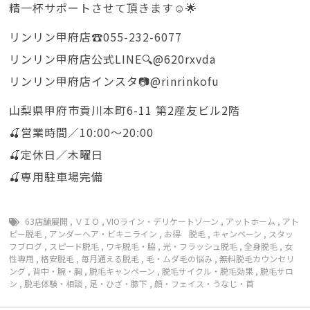
精一杯サポートさせて頂きます☺🌟
リンリン甲府店☎️055-232-6077
リンリン甲府店公式LINE🔍@620rxvda
リンリン甲府店インスタ📷@rinrinkofu
山梨県甲府市貢川本町6-11 第2産友ビル2階
🍒営業時間／10:00〜20:00
🍒定休日／木曜日
🍒専用駐車場完備
63店舗展開
,
ＶＩＯ
,
VIOライン・デリケートゾーン
,
アットホーム
,
アト
ピー脱毛
,
アンダーヘア・ビキニライン
,
お得 脱毛
,
キャンペーン
,
スタッ
フブログ
,
スピード脱毛
,
ワキ脱毛・脇
,
光・フラッシュ脱毛
,
全身脱毛
,
女
性専用
,
格安脱毛
,
毎月通える脱毛
,
毛・ムダ毛の悩み
,
無料脱毛カウンセリ
ング
,
背中・腕・胸
,
脱毛キャンペーン
,
脱毛サイクル・脱毛効果
,
脱毛サロ
ン
,
脱毛体験・相談
,
足・ひざ・膝下
,
顔・フェイス・うなじ・首