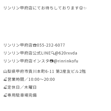
リンリン甲府店にてお待ちしております😲✨
リンリン甲府店☎️055-232-6077
リンリン甲府店公式LINE🔍@620rxvda
リンリン甲府店インスタ📷@rinrinkofu
山梨県甲府市貢川本町6-11 第2産友ビル2階
🍒営業時間／10:00〜20:00
🍒定休日／木曜日
🍒専用駐車場完備