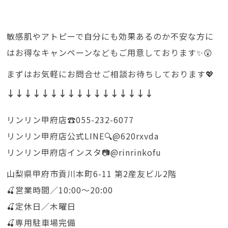
敏感肌やアトピーで自分にも効果あるのか不安な方に
はお得なキャンペーンなどもご用意しております✨😲
まずはお気軽にお問合せご相談お待ちしております💖
↓↓↓↓↓↓↓↓↓↓↓↓↓↓↓↓↓
リンリン甲府店☎️055-232-6077
リンリン甲府店公式LINE🔍@620rxvda
リンリン甲府店インスタ📷@rinrinkofu
山梨県甲府市貢川本町6-11 第2産友ビル2階
🍒営業時間／10:00〜20:00
🍒定休日／木曜日
🍒専用駐車場完備