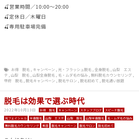
🍒営業時間／10:00〜20:00
🍒定休日／木曜日
🍒専用駐車場完備
お得 脱毛
,
キャンペーン
,
光・フラッシュ脱毛
,
全身脱毛
,
山梨 エス
テ
,
山梨 脱毛
,
山梨全身脱毛
,
毛・ムダ毛の悩み
,
無料脱毛カウンセリング
,
甲府 脱毛
,
脱毛キャンペーン
,
脱毛サロン
,
脱毛初めて
,
脱毛通い放題
脱毛は効果で選ぶ時代
2022年10月13日
お得 脱毛
キャンペーン
スタッフブログ
スピード脱毛
光フェイシャル
全身脱毛
山梨 エステ
山梨 脱毛
山梨全身脱毛
毛・ムダ毛の悩み
無料脱毛カウンセリング
美容
脱毛キャンペーン
脱毛サロン
脱毛初めて