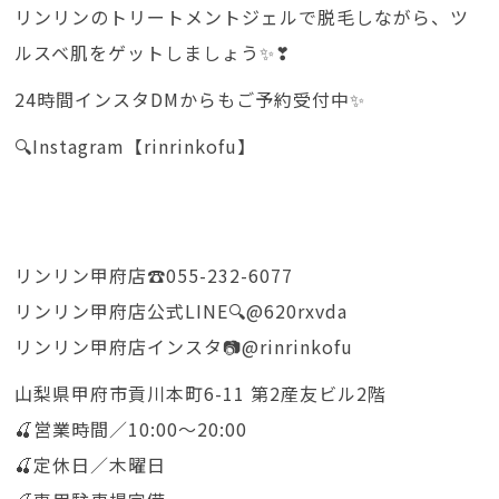
リンリンのトリートメントジェルで脱毛しながら、ツ
ルスベ肌をゲットしましょう✨❣
24時間インスタDMからもご予約受付中✨
🔍Instagram【rinrinkofu】
リンリン甲府店☎️055-232-6077
リンリン甲府店公式LINE🔍@620rxvda
リンリン甲府店インスタ📷@rinrinkofu
山梨県甲府市貢川本町6-11 第2産友ビル2階
🍒営業時間／10:00〜20:00
🍒定休日／木曜日