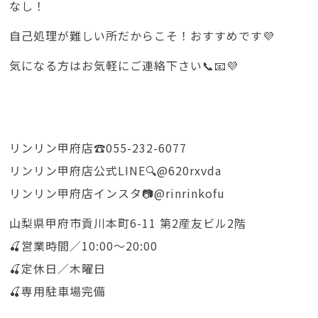
なし！
自己処理が難しい所だからこそ！おすすめです💜
気になる方はお気軽にご連絡下さい📞📧💜
リンリン甲府店☎️055-232-6077
リンリン甲府店公式LINE🔍@620rxvda
リンリン甲府店インスタ📷@rinrinkofu
山梨県甲府市貢川本町6-11 第2産友ビル2階
🍒営業時間／10:00〜20:00
🍒定休日／木曜日
🍒専用駐車場完備