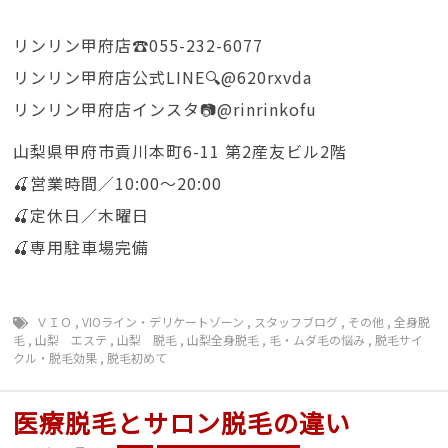
リンリン甲府店☎️055-232-6077
リンリン甲府店公式LINE🔍@620rxvda
リンリン甲府店インスタ📷@rinrinkofu
山梨県甲府市貢川本町6-11 第2産友ビル2階
🍒営業時間／10:00〜20:00
🍒定休日／木曜日
🍒専用駐車場完備
ＶＩＯ
,
VIOライン・デリケートゾーン
,
スタッフブログ
,
その他
,
全身脱
毛
,
山梨 エステ
,
山梨 脱毛
,
山梨全身脱毛
,
毛・ムダ毛の悩み
,
脱毛サイ
クル・脱毛効果
,
脱毛初めて
医療脱毛とサロン脱毛の違い