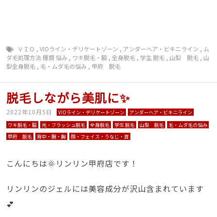
ＶＩＯ
,
VIOライン・デリケートゾーン
,
アンダーヘア・ビキニライン
,
ム
ダ毛処理方法 種類 悩み
,
ワキ脱毛・脇
,
全身脱毛
,
学生 脱毛
,
山梨 脱毛
,
山
梨全身脱毛
,
毛・ムダ毛の悩み
,
甲府 脱毛
脱毛しながら美肌に✨
2022年10月5日
VIOライン・デリケートゾーン
アンダーヘア・ビキニライン
ワキ脱毛・脇
光・フラッシュ脱毛
全身脱毛
学生 脱毛
山梨 脱毛
毛・ムダ毛の悩み
甲府 脱毛
背中・腕・胸
顔・フェイス・うなじ・首
こんにちは🌞リンリン甲府店です！
リンリンのジェルには美容成分が沢山含まれています
💕