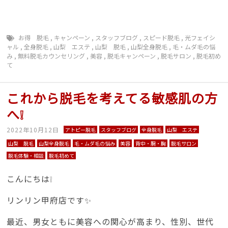
お得 脱毛
,
キャンペーン
,
スタッフブログ
,
スピード脱毛
,
光フェイシ
ャル
,
全身脱毛
,
山梨 エステ
,
山梨 脱毛
,
山梨全身脱毛
,
毛・ムダ毛の悩
み
,
無料脱毛カウンセリング
,
美容
,
脱毛キャンペーン
,
脱毛サロン
,
脱毛初め
て
これから脱毛を考えてる敏感肌の方
へ❕
2022年10月12日
アトピー脱毛
スタッフブログ
全身脱毛
山梨 エステ
山梨 脱毛
山梨全身脱毛
毛・ムダ毛の悩み
美容
背中・腕・胸
脱毛サロン
脱毛体験・相談
脱毛初めて
こんにちは❕
リンリン甲府店です✨
最近、男女ともに美容への関心が高まり、性別、世代