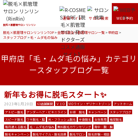
通販サイト
サロン検索
WEB予約
脱毛×肌管理サロン リンリン
脱毛×肌管理サロンリンリンTOP
>
全国の脱毛×肌管理サロン一覧
>
甲府店
>
スタッフブログ
>
毛・ムダ毛の悩み
甲府店「毛・ムダ毛の悩み」カテゴリ
ースタッフブログ一覧
新年もお得に脱毛スタート✨
2023年1月20日
63店舗展開
ＶＩＯ
VIOライン・デリケートゾーン
アットホーム
アトピー脱毛
アンダーヘア・ビキニライン
お得 脱毛
キャンペーン
スタッフブログ
スピード脱毛
ワキ脱毛・脇
光・フラッシュ脱毛
全身脱毛
女性専用
格安脱毛
毎月通える脱毛
毛・ムダ毛の悩み
無料脱毛カウンセリング
背中・腕・胸
脱毛キャンペーン
脱毛サイクル・脱毛効果
脱毛サロン
脱毛体験・相談