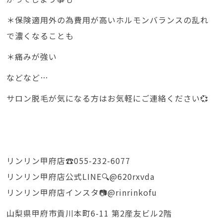
＊保険適用外の為費用が高いホルモンバランスの乱れ
で濃くなることも
＊痛みが強い
などなど…
サロン脱毛が気になる方はお気軽にご連絡ください💞
リンリン甲府店☎️055-232-6077
リンリン甲府店公式LINE🔍@620rxvda
リンリン甲府店インスタ📷@rinrinkofu
山梨県甲府市貢川本町6-11 第2産友ビル2階