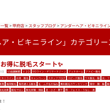
ン一覧
>
甲府店
>
スタッフブログ
>
アンダーヘア・ビキニライ
ヘア・ビキニライン」カテゴリー
もお得に脱毛スタート✨
0日
63店舗展開
ＶＩＯ
VIOライン・デリケートゾーン
アットホーム
アトピー脱毛
ビキニライン
お得 脱毛
キャンペーン
スタッフブログ
スピード脱毛
ワキ脱毛・脇
光・フ
専用
格安脱毛
毎月通える脱毛
毛・ムダ毛の悩み
無料脱毛カウンセリング
背中・腕・胸
脱
脱毛効果
脱毛サロン
脱毛体験・相談
足・ひざ・膝下
顔・フェイス・うなじ・首
は！