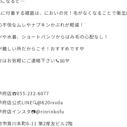
麗になると…
の毛に付着する雑菌は、においの元！毛がなくなることで衛生的
の不快なムレやナプキンかぶれが軽減！
ツや水着、ショートパンツからはみ毛の心配なし！
が難しい所だからこそ！おすすめです💜
はお気軽にご連絡下さい📞📧💜
店☎️055-232-6077
店公式LINE🔍@620rxvda
店インスタ📷@rinrinkofu
市貢川本町6-11 第2産友ビル2階