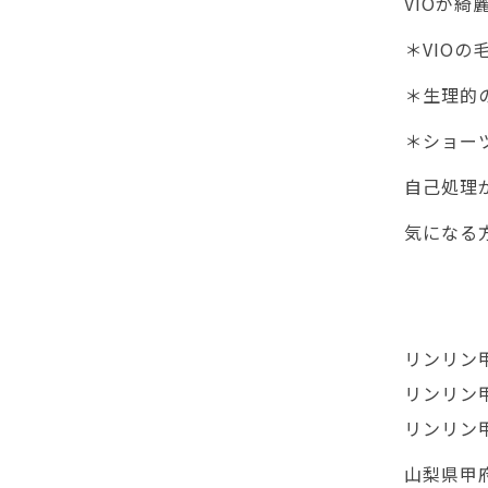
VIOが綺
＊VIO
＊生理的
＊ショー
自己処理
気になる方
リンリン甲府
リンリン甲府
リンリン甲府
山梨県甲府