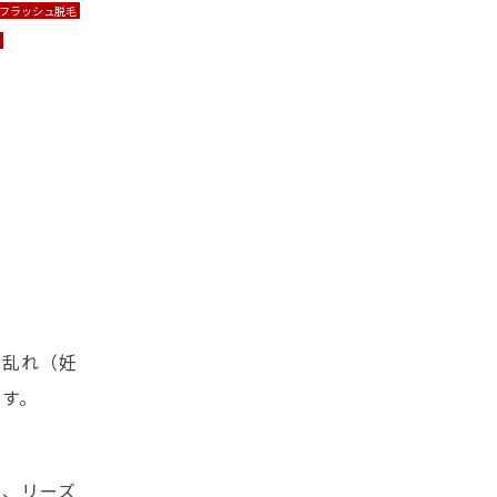
フラッシュ脱毛
下

の乱れ（妊
ます。
）
く、リーズ