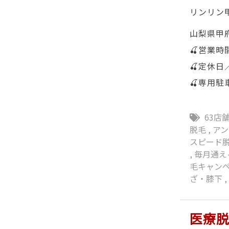
リンリン甲府
山梨県甲府
🍒営業時間
🍒定休日
🍒専用駐
63店
脱毛
,
ア
スピード
,
毎月通え
毛キャン
ざ・膝下
医療