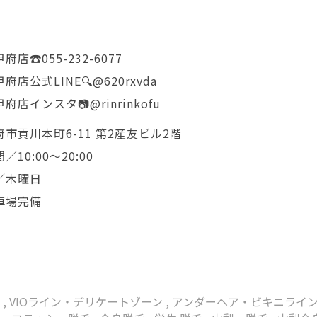
店☎️055-232-6077
店公式LINE🔍@620rxvda
店インスタ📷@rinrinkofu
市貢川本町6-11 第2産友ビル2階
／10:00〜20:00
／木曜日
車場完備
Ｏ
,
VIOライン・デリケートゾーン
,
アンダーヘア・ビキニライ