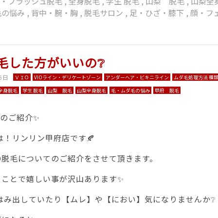
光・フラッシュ脱毛
,
全身脱毛
,
学生 脱毛
,
山梨 脱毛
,
山梨全
毛の悩み
,
背中・腕・胸
,
脱毛サロン
,
足・ひざ・膝下
,
顔・フ
脱毛した方がいいの❔
6日
ＶＩＯ
VIOライン・デリケートゾーン
アンダーヘア・ビキニライン
ムダ毛処理方法 種類
全身脱毛
学生 脱毛
山梨 脱毛
山梨全身脱毛
毛・ムダ毛の悩み
甲府 脱毛
毛のご紹介✨
は！リンリン甲府店です🍂
IO脱毛についてのご紹介をさせて頂きます。
することで嬉しい事が沢山あります✨
はみ出していたり【ムレ】や【におい】気になりませんか❔