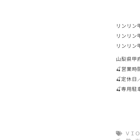
リンリン甲府
リンリン甲府
リンリン甲府
山梨県甲府
🍒営業時間
🍒定休日
🍒専用駐
ＶＩ