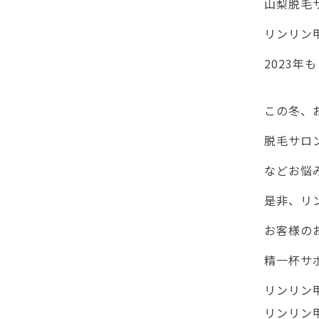
山梨脱毛
リンリン甲
2023年
この冬、
脱毛サロ
などお悩
是非、リ
お客様の
精一杯サ
リンリン甲府
リンリン甲府