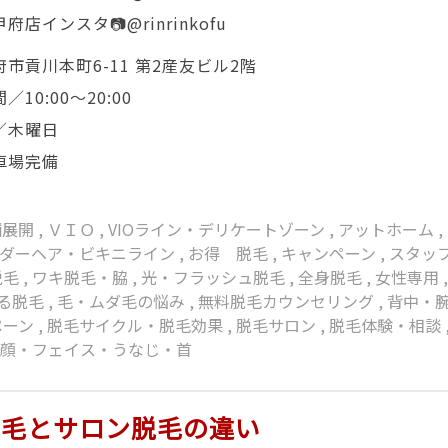
店インスタ📷@rinrinkofu
市貢川本町6-11 第2産友ビル2階
／10:00〜20:00
／木曜日
車場完備
舗展開
,
ＶＩＯ
,
VIOライン・デリケートゾーン
,
アットホーム
,
ンダーヘア・ビキニライン
,
お得 脱毛
,
キャンペーン
,
スタッ
脱毛
,
ワキ脱毛・脇
,
光・フラッシュ脱毛
,
全身脱毛
,
女性専用
る脱毛
,
毛・ムダ毛の悩み
,
無料脱毛カウンセリング
,
背中・
ペーン
,
脱毛サイクル・脱毛効果
,
脱毛サロン
,
脱毛体験・相談
,
顔・フェイス・うなじ・首
脱毛とサロン脱毛の違い