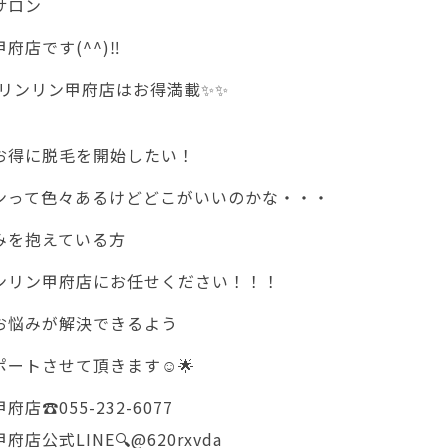
サロン
府店です(^^)‼
もリンリン甲府店はお得満載✨✨
お得に脱毛を開始したい！
ンって色々あるけどどこがいいのかな・・・
みを抱えている方
ンリン甲府店にお任せください！！！
お悩みが解決できるよう
ポートさせて頂きます☺🌟
店☎️055-232-6077
店公式LINE🔍@620rxvda