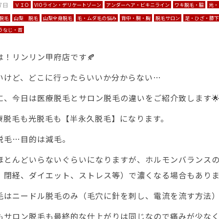
7日
ＶＩＯ
VIOライン・デリケートゾーン
アンダーヘア・ビキニライン
ワキ脱毛・脇
光・
 脱毛
山梨 脱毛
山梨全身脱毛
毛・ムダ毛の悩み
背中・腕・胸
脱毛サロン
足・ひざ・膝
うなじ・首
は！リンリン甲府店です🍂
いけど、どこに行ったらいいか分からない…
に、今日は医療脱毛とサロン脱毛の違いをご紹介致します
療脱毛も光脱毛も【半永久脱毛】になります。
毛…目的は減毛。
とんどいらないぐらいになりますが、ホルモンバランス
、閉経、ダイエット、ストレス等）で濃くなる場合もあり
毛はニードル脱毛のみ（毛穴に針を刺し、電流を流す方法
もサロン脱毛も最終的な仕上がりは同じなので痛みが少な