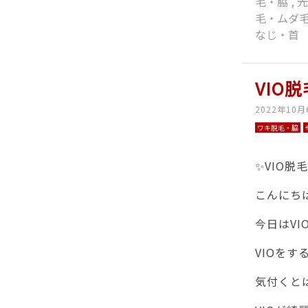
毛・脇
,
毛・ムダ
なじ・首
VIO
2022年10月
ワキ脱毛・脇
✨VIO脱
こんにち
今日はV
VIOを
気付くと