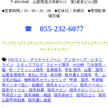
〒400-0048 山梨県貢川本町6-11 第2産友ビル2階
■営業時間／10：00～20：00 ■定休日／木曜日 ■専用駐車
場完備
☎ 055-232-6077
+:-:+:-:+:-:+:-:+:-:+:-:+:-:+:-:+:-:+:-:+:-:+:
+:-+:-+:-+:-
VIOライン・デリケートゾーン
,
アンダーヘア・ビキニ
ライン
,
スタッフブログ
,
スピード脱毛
,
その他
,
ワキ脱毛・
脇
,
光・フラッシュ脱毛
,
全身脱毛
,
学生 脱毛
,
山梨 脱毛
,
山梨全身脱毛
,
支払い方法
,
未分類
,
毎月通える脱毛
,
毛・ム
ダ毛の悩み
,
無料脱毛カウンセリング
,
甲府 脱毛
,
甲府昭
和インター近い
,
結婚式
,
脱毛キャンペーン
,
脱毛クーポン
,
脱毛サイクル・脱毛効果
,
脱毛サロン
,
脱毛サロンリンリン
甲府店とは
,
脱毛体験・相談
,
脱毛初めて
,
脱毛口コミ
,
脱毛
山梨甲府効果
,
脱毛通い放題