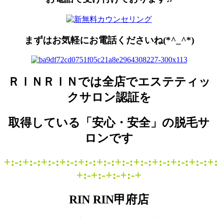
まずはお気軽にお電話くださいね(*^_^*)
ＲＩＮＲＩＮでは
全店
で
エステティッ
クサロン認証
を
取得している
「安心・安全」
の脱毛サ
ロンです
+:-:+:-:+:-:+:-:+:-:+:-:+:-:+:-:+:-:+:-:+:-:+:
+:-+:-+:-+:-+
RIN RIN甲府店