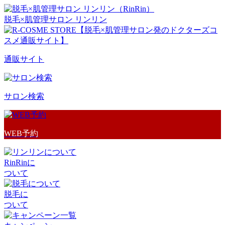
脱毛×肌管理サロン リンリン
通販サイト
サロン検索
WEB予約
RinRinに
ついて
脱毛に
ついて