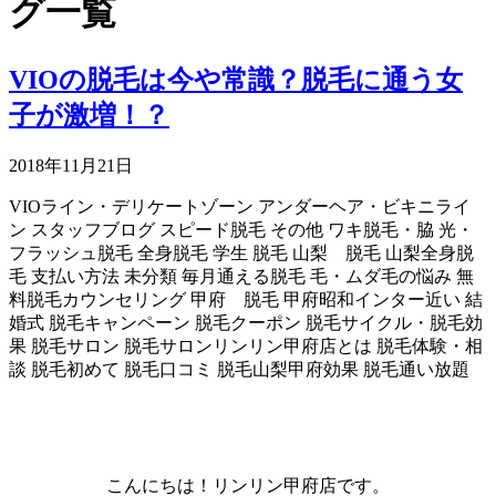
グ一覧
VIOの脱毛は今や常識？脱毛に通う女
子が激増！？
2018年11月21日
VIOライン・デリケートゾーン
アンダーヘア・ビキニライ
ン
スタッフブログ
スピード脱毛
その他
ワキ脱毛・脇
光・
フラッシュ脱毛
全身脱毛
学生 脱毛
山梨 脱毛
山梨全身脱
毛
支払い方法
未分類
毎月通える脱毛
毛・ムダ毛の悩み
無
料脱毛カウンセリング
甲府 脱毛
甲府昭和インター近い
結
婚式
脱毛キャンペーン
脱毛クーポン
脱毛サイクル・脱毛効
果
脱毛サロン
脱毛サロンリンリン甲府店とは
脱毛体験・相
談
脱毛初めて
脱毛口コミ
脱毛山梨甲府効果
脱毛通い放題
こんにちは！リンリン甲府店です。