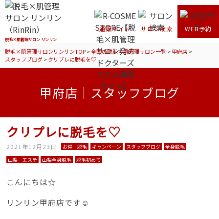
通販サイト
サロン検索
WEB予約
脱毛×肌管理サロン リンリン
脱毛×肌管理サロンリンリンTOP
>
全国の脱毛×肌管理サロン一覧
>
甲府店
>
スタッフブログ
>
クリプレに脱毛を♡
甲府店｜スタッフブログ
クリプレに脱毛を♡
2021年12月23日
お得 脱毛
キャンペーン
スタッフブログ
全身脱毛
山梨 エステ
山梨全身脱毛
脱毛初めて
こんにちは☆
リンリン甲府店です☺