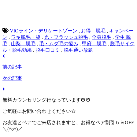
VIOライン・デリケートゾーン
,
お得 脱毛
,
キャンペー
ン
,
ワキ脱毛・脇
,
光・フラッシュ脱毛
,
全身脱毛
,
学生 脱
毛
,
山梨 脱毛
,
毛・ムダ毛の悩み
,
甲府 脱毛
,
脱毛サイク
ル・脱毛効果
,
脱毛口コミ
,
脱毛通い放題
前の記事
次の記事
無料カウンセリング行なっています🌸🌸
ご気軽にお問い合わせください☆
お友達とペアでご来店されますと、お得なペア割引５％OFF
＼(^o^)／