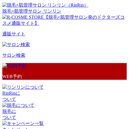
脱毛×肌管理サロン リンリン
通販サイト
サロン検索
WEB予約
RinRinに
ついて
脱毛に
ついて