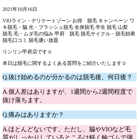
2021年10月16日
VIOライン・デリケートゾーン
お得 脱毛
キャンペーン
ワ
キ脱毛・脇
光・フラッシュ脱毛
全身脱毛
学生 脱毛
山梨
脱毛
毛・ムダ毛の悩み
甲府 脱毛
脱毛サイクル・脱毛効果
脱毛口コミ
脱毛通い放題
リンリン甲府店です☺
本日は脱毛に関するよくある質問をご紹介いたします☺
Q.抜け始めるのが分かるのは脱毛後、何日後？
A.個人差はありますが、1週間から2週間程度で
抜け落ちます。
Q.痛みはありますか？
A.ほとんどないです。ただし、脇やVIOなど毛
質がしっかりしているところは軽く輪ゴムで弾