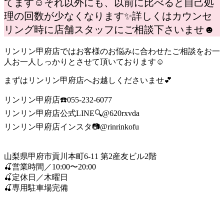
てます☺それ以外にも、以前に比べると自己処
理の回数が少なくなります✨詳しくはカウンセ
リング時に店舗スタッフにご相談下さいませ☻
リンリン甲府店ではお客様のお悩みに合わせたご相談をお一
人お一人しっかりとさせて頂いております☺
まずはリンリン甲府店へお越しくださいませ💕
リンリン甲府店☎️055-232-6077
リンリン甲府店公式LINE🔍@620rxvda
リンリン甲府店インスタ📷@rinrinkofu
山梨県甲府市貢川本町6-11 第2産友ビル2階
🍒営業時間／10:00〜20:00
🍒定休日／木曜日
🍒専用駐車場完備