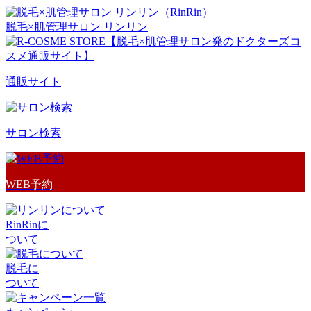
脱毛×肌管理サロン リンリン
通販サイト
サロン検索
WEB予約
RinRinに
ついて
脱毛に
ついて