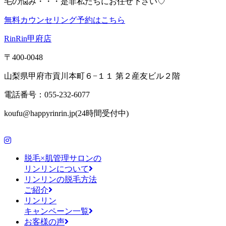
毛の悩み・・・是非私たちにお任せ下さい♡
無料カウンセリング予約はこちら
RinRin甲府店
〒400-0048
山梨県甲府市貢川本町６−１１ 第２産友ビル２階
電話番号：055-232-6077
koufu@happyrinrin.jp(24時間受付中)
脱毛×肌管理サロンの
リンリンについて
リンリンの脱毛方法
ご紹介
リンリン
キャンペーン一覧
お客様の声