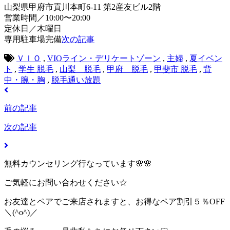
山梨県甲府市貢川本町6-11 第2産友ビル2階
営業時間／10:00〜20:00
定休日／木曜日
専用駐車場完備
次の記事
ＶＩＯ
,
VIOライン・デリケートゾーン
,
主婦
,
夏イベン
ト
,
学生 脱毛
,
山梨 脱毛
,
甲府 脱毛
,
甲斐市 脱毛
,
背
中・腕・胸
,
脱毛通い放題
前の記事
次の記事
無料カウンセリング行なっています🌸🌸
ご気軽にお問い合わせください☆
お友達とペアでご来店されますと、お得なペア割引５％OFF
＼(^o^)／