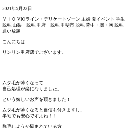
2021年5月22日
ＶＩＯ
VIOライン・デリケートゾーン
主婦
夏イベント
学生
脱毛
山梨 脱毛
甲府 脱毛
甲斐市 脱毛
背中・腕・胸
脱毛
通い放題
こんにちは
リンリン甲府店でございます。
ムダ毛が薄くなって
自己処理が楽になりました。
という嬉しいお声を頂きました！
ムダ毛が薄くなると自信も付きますし、
半袖でも安心ですよね！！
脱毛しようか悩まれている方