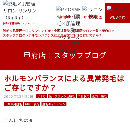
通販サイト
サロン検索
WEB予約
脱毛×肌管理サロン リンリン
脱毛×肌管理サロンリンリンTOP
>
全国の脱毛×肌管理サロン一覧
>
甲府店
>
スタッフブログ
>
ホルモンバランスによる異常発毛はご存じですか？
甲府店｜スタッフブログ
ホルモンバランスによる異常発毛は
ご存じですか？
2020年12月25日
ＶＩＯ
光・フラッシュ脱毛
全身脱毛
山梨 脱毛
山梨全身脱毛
甲府 脱毛
脱毛キャンペーン
こんにちは☻