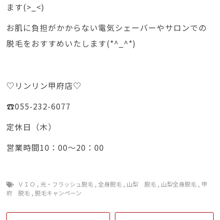
ます(>_<)
お肌に負担がかからない電気シェーバーやサロンでの
脱毛をおすすめいたします(*^_^*)
♡リンリン甲府店♡
☎055-232-6077
定休日（木）
営業時間10：00～20：00
ＶＩＯ
,
光・フラッシュ脱毛
,
全身脱毛
,
山梨 脱毛
,
山梨全身脱毛
,
甲
府 脱毛
,
脱毛キャンペーン