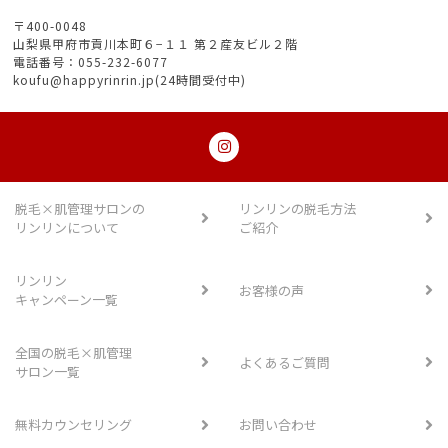
〒400-0048
山梨県甲府市貢川本町６−１１ 第２産友ビル２階
電話番号：055-232-6077
koufu@happyrinrin.jp(24時間受付中)
脱毛×肌管理サロンの
リンリンの脱毛方法
リンリンについて
ご紹介
リンリン
お客様の声
キャンペーン一覧
全国の脱毛×肌管理
よくあるご質問
サロン一覧
無料カウンセリング
お問い合わせ