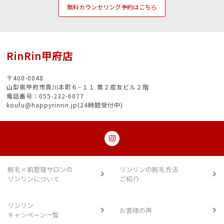
無料カウンセリング予約はこちら
RinRin甲府店
〒400-0048
山梨県甲府市貢川本町６−１１ 第２産友ビル２階
電話番号：055-232-6077
koufu@happyrinrin.jp(24時間受付中)
脱毛×肌管理サロンの
リンリンの脱毛方法
リンリンについて
ご紹介
リンリン
お客様の声
キャンペーン一覧