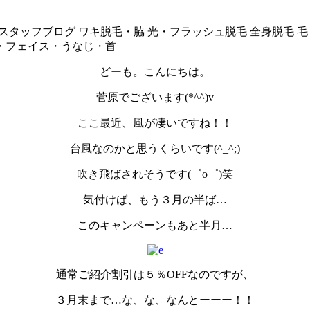
スタッフブログ
ワキ脱毛・脇
光・フラッシュ脱毛
全身脱毛
毛
・フェイス・うなじ・首
どーも。こんにちは。
菅原でございます(*^^)v
ここ最近、風が凄いですね！！
台風なのかと思うくらいです(^_^;)
吹き飛ばされそうです(゜o゜)笑
気付けば、もう３月の半ば…
このキャンペーンもあと半月…
通常ご紹介割引は５％OFFなのですが、
３月末まで…な、な、なんとーーー！！