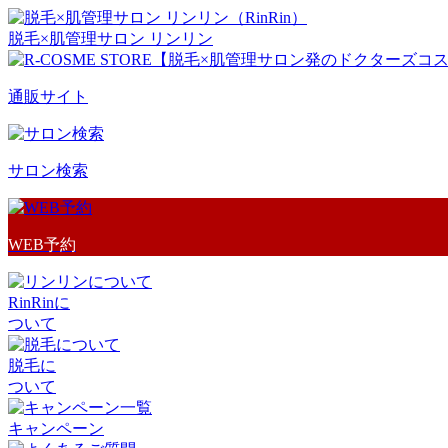
脱毛×肌管理サロン リンリン
通販サイト
サロン検索
WEB予約
RinRinに
ついて
脱毛に
ついて
キャンペーン