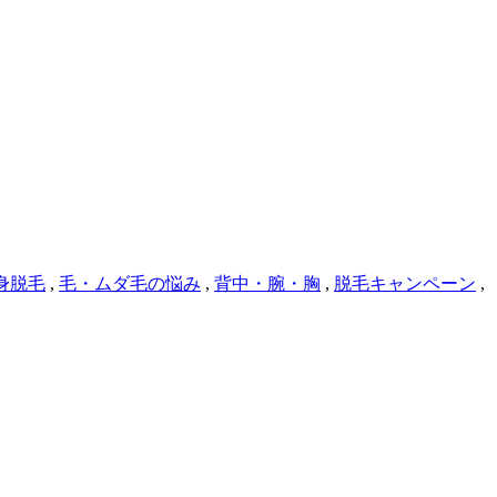
身脱毛
,
毛・ムダ毛の悩み
,
背中・腕・胸
,
脱毛キャンペーン
,