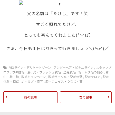
父の名前は『たけし』です！笑
すごく照れてたけど、
とっても喜んでくれました(*^^)♫
さぁ、今日も１日はりきって行きましょう＼(^o^)／
VIOライン・デリケートゾーン
,
アンダーヘア・ビキニライン
,
スタッフブ
ログ
,
ワキ脱毛・脇
,
光・フラッシュ脱毛
,
全身脱毛
,
毛・ムダ毛の悩み
,
背
中・腕・胸
,
脱毛キャンペーン
,
脱毛サイクル・脱毛効果
,
脱毛サロン
,
脱毛
体験・相談
,
足・ひざ・膝下
,
顔・フェイス・うなじ・首
前の記事
次の記事