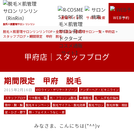
通販サイト
サロン検索
WEB予約
脱毛×肌管理サロン リンリン
脱毛×肌管理サロンリンリンTOP
>
全国の脱毛×肌管理サロン一覧
>
甲府店
>
スタッフブログ
>
期間限定 甲府 脱毛
甲府店｜スタッフブログ
期間限定 甲府 脱毛
2015年2月16日
VIOライン・デリケートゾーン
アンダーヘア・ビキニライン
スタッフブログ
ワキ脱毛・脇
光・フラッシュ脱毛
全身脱毛
毛・ムダ毛の悩み
背中・腕・胸
脱毛キャンペーン
脱毛サイクル・脱毛効果
脱毛サロン
脱毛体験・相談
足・ひざ・膝下
顔・フェイス・うなじ・首
みなさま、こんにちは(*^^)v