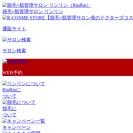
脱毛×肌管理サロン リンリン
通販サイト
サロン検索
WEB予約
RinRinに
ついて
脱毛に
ついて
キャンペーン