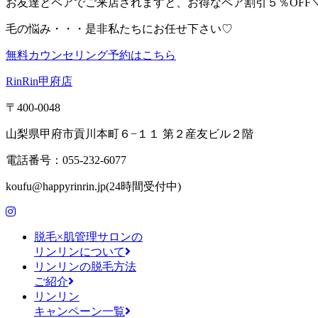
お友達とペアでご来店されますと、お得なペア割引５％OFF＼(^
毛の悩み・・・是非私たちにお任せ下さい♡
無料カウンセリング予約はこちら
RinRin甲府店
〒400-0048
山梨県甲府市貢川本町６−１１ 第２産友ビル２階
電話番号：055-232-6077
koufu@happyrinrin.jp(24時間受付中)
脱毛×肌管理サロンの
リンリンについて
リンリンの脱毛方法
ご紹介
リンリン
キャンペーン一覧