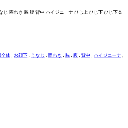
なじ
両わき
脇
腹
背中
ハイジニーナ
ひじ上
ひじ下
ひじ下＆
顔全体
,
お顔下
,
うなじ
,
両わき
,
脇
,
腹
,
背中
,
ハイジニーナ
,