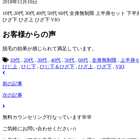
2018年11月10日
10代
20代
30代
40代
50代
60代
全身無制限
上半身セット
下半
ひざ下
ひざ上
ひざ下
VIO
お客様からの声
脱毛の効果が感じられて満足しています。
10代
,
20代
,
30代
,
40代
,
50代
,
60代
,
全身無制限
,
上半身
ひじ上
,
ひじ下
,
ひじ下＆ひざ下
,
ひざ上
,
ひざ下
,
VIO
前の記事
次の記事
無料カウンセリング行なっています🌸🌸
ご気軽にお問い合わせください☆