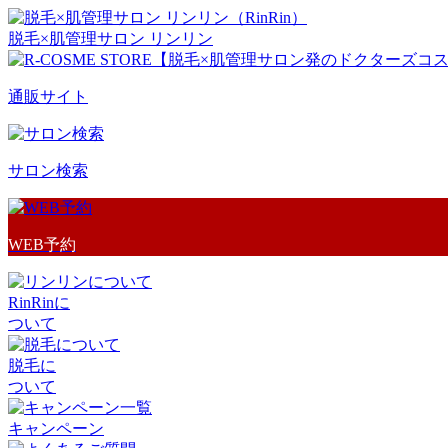
脱毛×肌管理サロン リンリン
通販サイト
サロン検索
WEB予約
RinRinに
ついて
脱毛に
ついて
キャンペーン