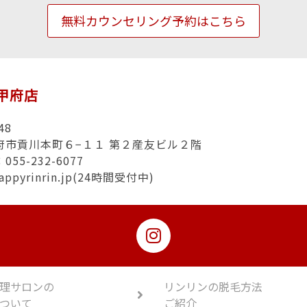
無料カウンセリング予約はこちら
n甲府店
48
府市貢川本町６−１１ 第２産友ビル２階
55-232-6077
appyrinrin.jp(24時間受付中)
理サロンの
リンリンの脱毛方法
ついて
ご紹介