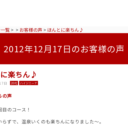
ン一覧
>
>
お客様の声
>
ほんとに楽ちん♪
2012年12月17日のお客様の声
とに楽ちん♪
17日
20代
ハイジニーナ
らの声
回目のコース！
いらずで、温泉いくのも楽ちんになりました～。