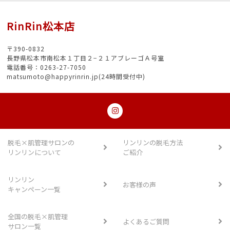
RinRin松本店
〒390-0832
長野県松本市南松本１丁目２−２１アブレーゴＡ号室
電話番号：0263-27-7050
matsumoto@happyrinrin.jp(24時間受付中)
脱毛×肌管理サロンの
リンリンの脱毛方法
リンリンについて
ご紹介
リンリン
お客様の声
キャンペーン一覧
全国の脱毛×肌管理
よくあるご質問
サロン一覧