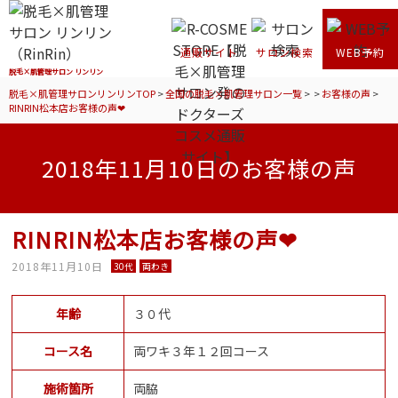
通販サイト
サロン検索
WEB予約
脱毛×肌管理サロン リンリン
脱毛×肌管理サロンリンリンTOP
>
全国の脱毛×肌管理サロン一覧
>
>
お客様の声
>
RINRIN松本店お客様の声❤
2018年11月10日のお客様の声
RINRIN松本店お客様の声❤
2018年11月10日
30代
両わき
年齢
３０代
コース名
両ワキ３年１２回コース
施術箇所
両脇