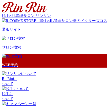
脱毛×肌管理サロン リンリン
通販サイト
サロン検索
WEB予約
RinRinに
ついて
脱毛に
ついて