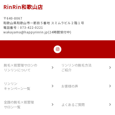
RinRin和歌山店
〒640-8067
和歌山県和歌山市一筋目５番地 スミムラビル２階１号
電話番号：073-422-0221
wakayama@happyrinrin.jp(24時間受付中)
脱毛×肌管理サロンの
リンリンの脱毛方法
リンリンについて
ご紹介
リンリン
お客様の声
キャンペーン一覧
全国の脱毛×肌管理
よくあるご質問
サロン一覧