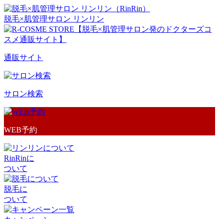
脱毛×肌管理サロン リンリン
通販サイト
サロン検索
WEB予約
RinRinに
ついて
脱毛に
ついて