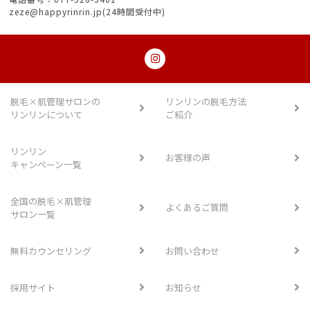
zeze@happyrinrin.jp(24時間受付中)
脱毛×肌管理サロンの
リンリンの脱毛方法
リンリンについて
ご紹介
リンリン
お客様の声
キャンペーン一覧
全国の脱毛×肌管理
よくあるご質問
サロン一覧
無料カウンセリング
お問い合わせ
採用サイト
お知らせ