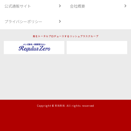
公式通販サイト
会社概要
プライバシーポリシー
美をトータルプロデュースするリッシュプラスグループ
Copyright © RINRIN. All rights reserved