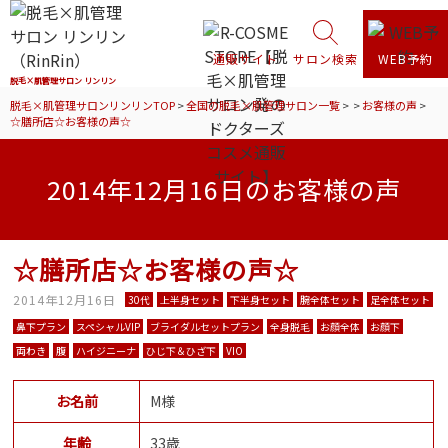
通販サイト
サロン検索
WEB予約
脱毛×肌管理サロン リンリン
脱毛×肌管理サロンリンリンTOP
>
全国の脱毛×肌管理サロン一覧
>
>
お客様の声
>
☆膳所店☆お客様の声☆
2014年12月16日のお客様の声
☆膳所店☆お客様の声☆
2014年12月16日
30代
上半身セット
下半身セット
腕全体セット
足全体セット
鼻下プラン
スペシャルVIP
ブライダルセットプラン
全身脱毛
お顔全体
お顔下
両わき
腹
ハイジニーナ
ひじ下＆ひざ下
VIO
お名前
M様
年齢
33歳