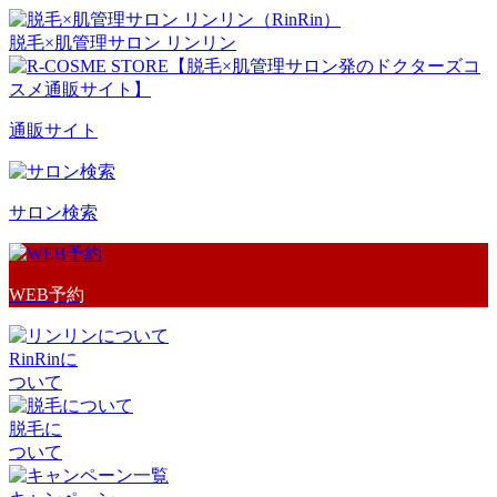
脱毛×肌管理サロン リンリン
通販サイト
サロン検索
WEB予約
RinRinに
ついて
脱毛に
ついて