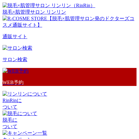
脱毛×肌管理サロン リンリン
通販サイト
サロン検索
WEB予約
RinRinに
ついて
脱毛に
ついて