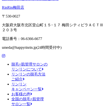
RinRin梅田店
〒530-0027
大阪府大阪市北区堂山町１５−１７ 梅田シティビラＡＣＴⅢ
２０３号
電話番号：06-6366-6677
umeda@happyrinrin.jp(24時間受付中)
脱毛×肌管理サロンの
リンリンについて
リンリンの脱毛方法
ご紹介
リンリン
キャンペーン一覧
お客様の声
全国の脱毛×肌管理
サロン一覧