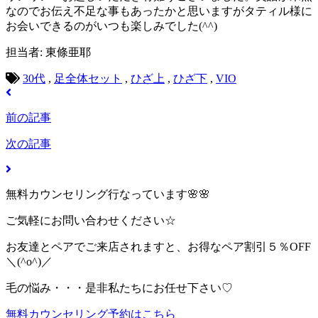
なのでお伝え不足な事もあったかと思いますがタティル様に
お会いできるのがいつも楽しみでした(^^)
担当者: 東條亜耶
30代
,
足全体セット
,
ひざ上
,
ひざ下
,
VIO
前の記事
次の記事
無料カウンセリング行なっています🌸🌸
ご気軽にお問い合わせください☆
お友達とペアでご来店されますと、お得なペア割引５％OFF
＼(^o^)／
毛の悩み・・・是非私たちにお任せ下さい♡
無料カウンセリング予約はこちら