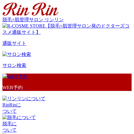
脱毛×肌管理サロン リンリン
通販サイト
サロン検索
WEB予約
RinRinに
ついて
脱毛に
ついて