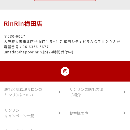
RinRin梅田店
〒530-0027
大阪府大阪市北区堂山町１５−１７ 梅田シティビラＡＣＴⅢ２０３号
電話番号：06-6366-6677
umeda@happyrinrin.jp(24時間受付中)
脱毛×肌管理サロンの
リンリンの脱毛方法
リンリンについて
ご紹介
リンリン
お客様の声
キャンペーン一覧