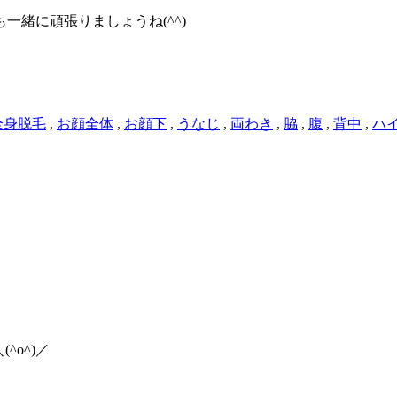
緒に頑張りましょうね(^^)
全身脱毛
,
お顔全体
,
お顔下
,
うなじ
,
両わき
,
脇
,
腹
,
背中
,
ハ
o^)／