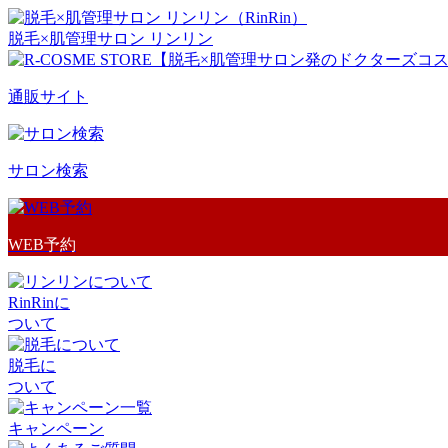
脱毛×肌管理サロン リンリン
通販サイト
サロン検索
WEB予約
RinRinに
ついて
脱毛に
ついて
キャンペーン