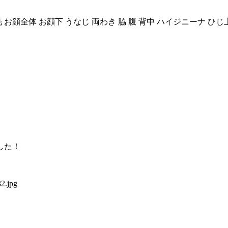
毛
お顔全体
お顔下
うなじ
両わき
脇
腹
背中
ハイジニーナ
ひじ
した！