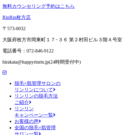
無料カウンセリング予約はこちら
RinRin枚方店
〒573-0032
大阪府枚方市岡東町１７−３６ 第２村田ビル３階Ａ号室
電話番号：072-846-9122
hirakata@happyrinrin.jp(24時間受付中)
脱毛×肌管理サロンの
リンリンについて
リンリンの脱毛方法
ご紹介
リンリン
キャンペーン一覧
お客様の声
全国の脱毛×肌管理
サロン一覧