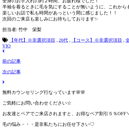
全身のお手入れの約２時間、お疲れ様でした！
半袖を着るときに毛を気にすることが無いように、これからも一
楽しいお話で私も時間があっという間に感じました！！
次回のご来店も楽しみにお待ちしております✨
担当者: 竹中 栄梨
【年代】※非選択項目
,
20代
,
【コース】※非選択項目
,
VIO
前の記事
次の記事
無料カウンセリング行なっています🌸🌸
ご気軽にお問い合わせください☆
お友達とペアでご来店されますと、お得なペア割引５％OFF＼(^
毛の悩み・・・是非私たちにお任せ下さい♡