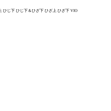
上
ひじ下
ひじ下＆ひざ下
ひざ上
ひざ下
VIO