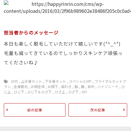
担当者からのメッセージ
本日も楽しく脱毛していただけて嬉しいです(*^_^*)
毛量も減ってきているのでしっかりスキンケア頑張っ
てくださいね♪
20代
,
上半身セット
,
下半身セット
,
スペシャルVIP
,
ブライダルセットプ
ラン
,
全身脱毛
,
お顔全体
,
お顔下
,
両わき
,
脇
,
腹
,
背中
,
ハイジニーナ
,
ひ
じ上
,
ひじ下
,
ひじ下＆ひざ下
,
ひざ上
,
ひざ下
,
VIO
前の記事
次の記事