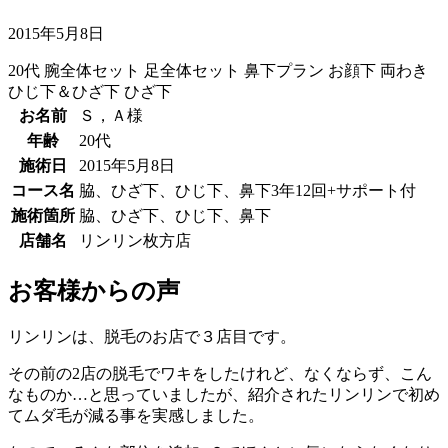
2015年5月8日
20代
腕全体セット
足全体セット
鼻下プラン
お顔下
両わき
ひじ下＆ひざ下
ひざ下
お名前
Ｓ，Ａ様
年齢
20代
施術日
2015年5月8日
コース名
脇、ひざ下、ひじ下、鼻下3年12回+サポート付
施術箇所
脇、ひざ下、ひじ下、鼻下
店舗名
リンリン枚方店
お客様からの声
リンリンは、脱毛のお店で３店目です。
その前の2店の脱毛でワキをしたけれど、なくならず、こん
なものか…と思っていましたが、紹介されたリンリンで初め
てムダ毛が減る事を実感しました。