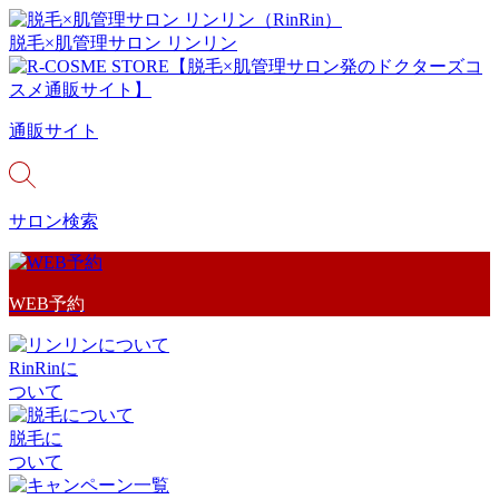
脱毛×肌管理サロン リンリン
通販サイト
サロン検索
WEB予約
RinRinに
ついて
脱毛に
ついて