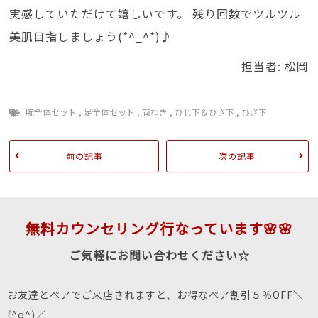
実感していただけて嬉しいです。 残り回数でツルツル
美肌目指しましょう(*^_^*)♪
担当者: 松岡
腕全体セット
,
足全体セット
,
両わき
,
ひじ下＆ひざ下
,
ひざ下
前の記事
次の記事
無料カウンセリング行なっています🌸🌸
ご気軽にお問い合わせください☆
お友達とペアでご来店されますと、お得なペア割引５％OFF＼
(^o^)／