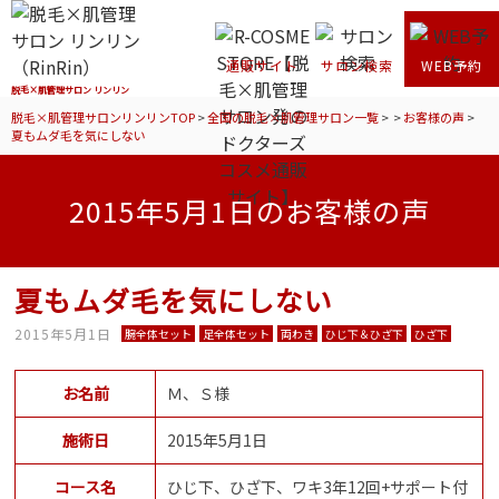
通販サイト
サロン検索
WEB予約
脱毛×肌管理サロン リンリン
脱毛×肌管理サロンリンリンTOP
>
全国の脱毛×肌管理サロン一覧
>
>
お客様の声
>
夏もムダ毛を気にしない
2015年5月1日のお客様の声
夏もムダ毛を気にしない
2015年5月1日
腕全体セット
足全体セット
両わき
ひじ下＆ひざ下
ひざ下
お名前
Ｍ、Ｓ様
施術日
2015年5月1日
コース名
ひじ下、ひざ下、ワキ3年12回+サポート付