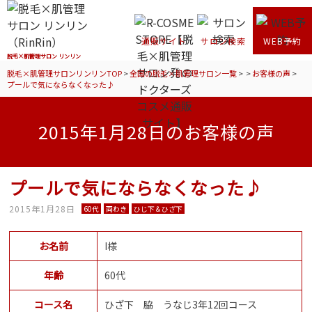
通販サイト
サロン検索
WEB予約
脱毛×肌管理サロン リンリン
脱毛×肌管理サロンリンリンTOP
>
全国の脱毛×肌管理サロン一覧
>
>
お客様の声
>
プールで気にならなくなった♪
2015年1月28日のお客様の声
プールで気にならなくなった♪
2015年1月28日
60代
両わき
ひじ下＆ひざ下
お名前
I様
年齢
60代
コース名
ひざ下 脇 うなじ3年12回コース