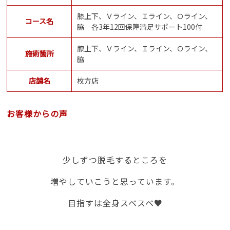
膝上下、Ｖライン、Ｉライン、Ｏライン、
コース名
脇 各3年12回保障満足サポート100付
膝上下、Ｖライン、Ｉライン、Ｏライン、
施術箇所
脇
店舗名
枚方店
お客様からの声
少しずつ脱毛するところを
増やしていこうと思っています。
目指すは全身スベスベ♥