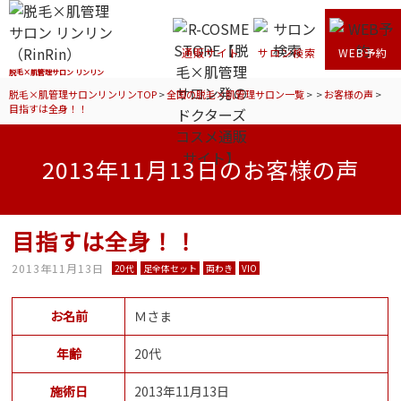
通販サイト
サロン検索
WEB予約
脱毛×肌管理サロン リンリン
脱毛×肌管理サロンリンリンTOP
>
全国の脱毛×肌管理サロン一覧
>
>
お客様の声
>
目指すは全身！！
2013年11月13日のお客様の声
目指すは全身！！
2013年11月13日
20代
足全体セット
両わき
VIO
お名前
Ｍさま
年齢
20代
施術日
2013年11月13日