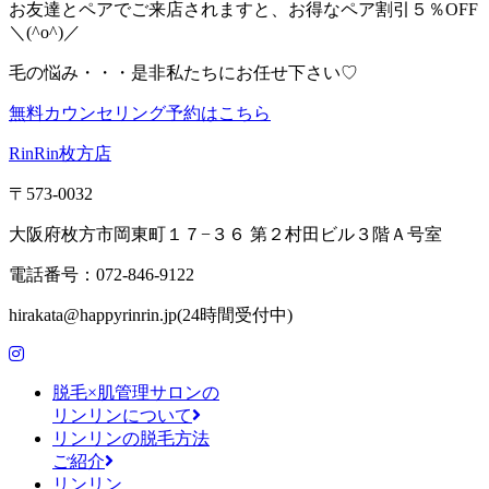
お友達とペアでご来店されますと、お得なペア割引５％OFF
＼(^o^)／
毛の悩み・・・是非私たちにお任せ下さい♡
無料カウンセリング予約はこちら
RinRin枚方店
〒573-0032
大阪府枚方市岡東町１７−３６ 第２村田ビル３階Ａ号室
電話番号：072-846-9122
hirakata@happyrinrin.jp(24時間受付中)
脱毛×肌管理サロンの
リンリンについて
リンリンの脱毛方法
ご紹介
リンリン