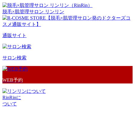
脱毛×肌管理サロン リンリン
通販サイト
サロン検索
WEB予約
RinRinに
ついて