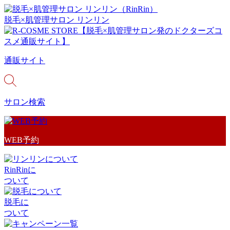
脱毛×肌管理サロン リンリン
通販サイト
サロン検索
WEB予約
RinRinに
ついて
脱毛に
ついて