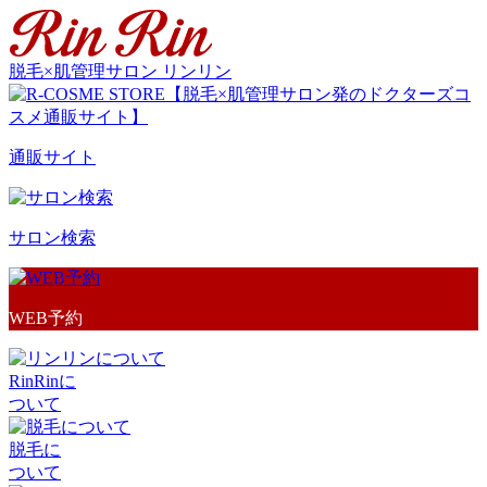
脱毛×肌管理サロン リンリン
通販サイト
サロン検索
WEB予約
RinRinに
ついて
脱毛に
ついて