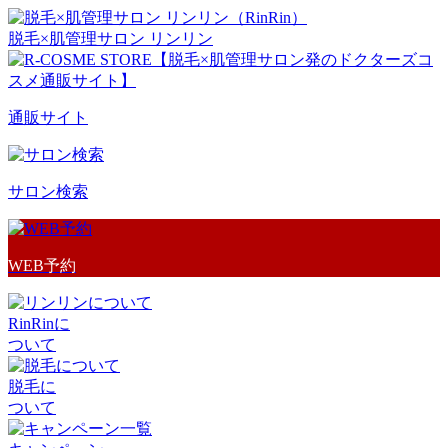
脱毛×肌管理サロン リンリン
通販サイト
サロン検索
WEB予約
RinRinに
ついて
脱毛に
ついて