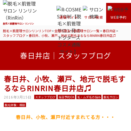
通販サイト
サロン検索
WEB予約
脱毛×肌管理サロン リンリン
脱毛×肌管理サロンリンリンTOP
>
全国の脱毛×肌管理サロン一覧
>
春日井店
>
スタッフブログ
>
春日井、小牧、瀬戸、地元で脱毛するならRINRIN春日井店♫
春日井店｜スタッフブログ
春日井、小牧、瀬戸、地元で脱毛す
るならRINRIN春日井店♫
2016年3月15日
スタッフブログ
当日予約OK
毛・ムダ毛の悩み
脱毛サロン
脱毛体験・相談
春日井、小牧、瀬戸付近すまれてる方・・・