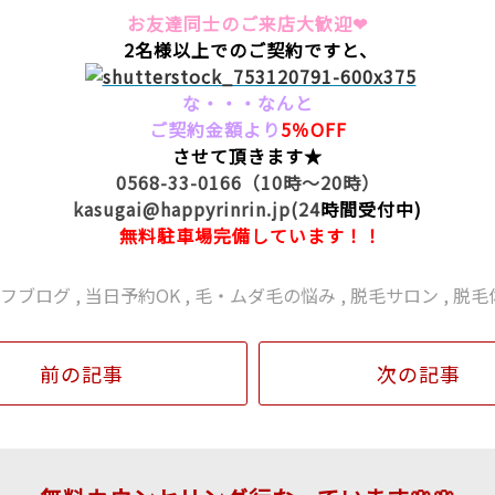
お友達同士のご来店大歓迎❤
2名様以上でのご契約ですと、
な・・・なんと
ご契約金額より
5％OFF
させて頂きます★
0568-33-0166（10時～20時）
kasugai@happyrinrin.jp(24
時間受付中)
無料駐車場完備しています！！
ッフブログ
,
当日予約OK
,
毛・ムダ毛の悩み
,
脱毛サロン
,
脱毛
前の記事
次の記事