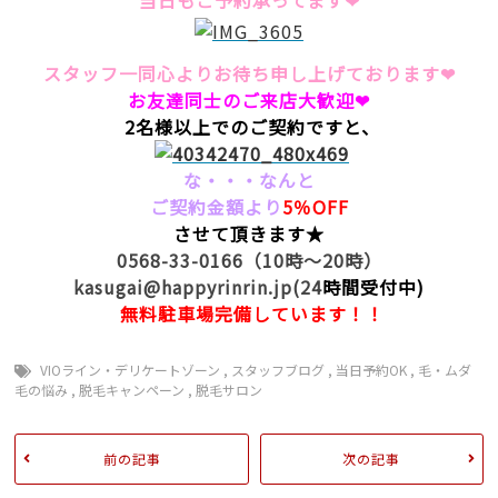
当日もご予約承ってます❤
スタッフ一同心よりお待ち申し上げております❤
お友達同士のご来店大歓迎❤
2名様以上でのご契約ですと、
な・・・なんと
ご契約金額より
5％OFF
させて頂きます★
0568-33-0166（10時～20時）
kasugai@happyrinrin.jp(24
時間受付中)
無料駐車場完備しています！！
VIOライン・デリケートゾーン
,
スタッフブログ
,
当日予約OK
,
毛・ムダ
毛の悩み
,
脱毛キャンペーン
,
脱毛サロン
前の記事
次の記事