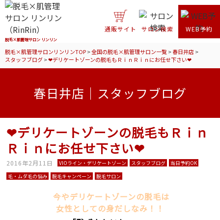
通販サイト
サロン検索
WEB予約
脱毛×肌管理サロン リンリン
脱毛×肌管理サロンリンリンTOP
>
全国の脱毛×肌管理サロン一覧
>
春日井店
>
スタッフブログ
>
❤デリケートゾーンの脱毛もＲｉｎＲｉｎにお任せ下さい❤
春日井店｜スタッフブログ
❤デリケートゾーンの脱毛もＲｉｎ
Ｒｉｎにお任せ下さい❤
2016年2月11日
VIOライン・デリケートゾーン
スタッフブログ
当日予約OK
毛・ムダ毛の悩み
脱毛キャンペーン
脱毛サロン
今やデリケートゾーンの脱毛は
女性としての身だしなみ！！