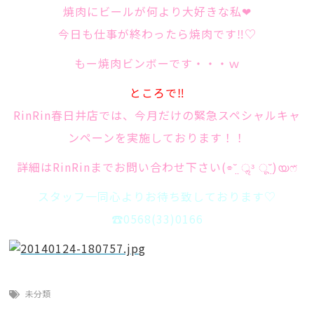
焼肉にビールが何より大好きな私❤
今日も仕事が終わったら焼肉です‼︎♡
もー焼肉ビンボーです・・・ｗ
ところで‼︎
RinRin春日井店では、今月だけの緊急スペシャルキャ
ンペーンを実施しております！！
詳細はRinRinまでお問い合わせ下さい(⌯˘̤ ॢᵌ ू˘̤)യෆ̈
スタッフ一同心よりお待ち致しております♡
☎️0568(33)0166
未分類