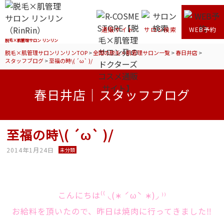
通販サイト
サロン検索
WEB予約
脱毛×肌管理サロン リンリン
脱毛×肌管理サロンリンリンTOP
>
全国の脱毛×肌管理サロン一覧
>
春日井店
>
スタッフブログ
>
至福の時\( ´ω` )/
春日井店｜スタッフブログ
至福の時\( ´ω` )/
2014年1月24日
未分類
こんにちは⁽⁽ ◟(∗ ˊωˋ ∗)◞ ⁾⁾
お給料を頂いたので、昨日は焼肉に行ってきました‼︎