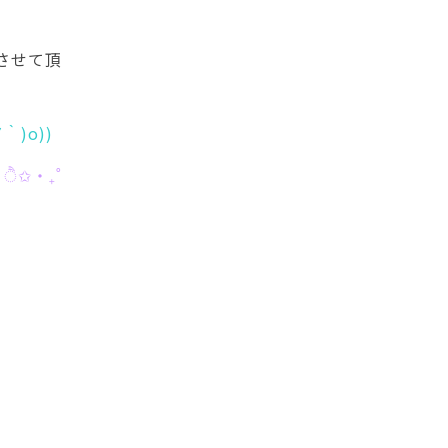
させて頂
∀｀)o))
* ੈ✩‧₊˚
❥