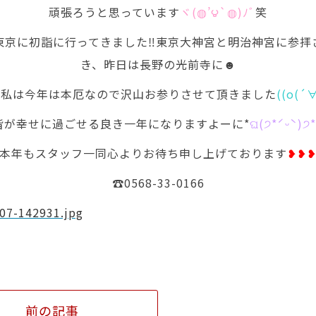
頑張ろうと思っています
ヾ(◍’౪`◍)ﾉﾞ
笑
東京に初詣に行ってきました‼︎東京大神宮と明治神宮に参拝
き、昨日は長野の光前寺に☻
の私は今年は本厄なので沢山お参りさせて頂きました
((o(´
皆が幸せに過ごせる良き一年になりますよーに*
ଘ(੭*ˊᵕˋ)੭
本年もスタッフ一同心よりお待ち申し上げております
❥❥
☎️0568-33-0166
類
前の記事