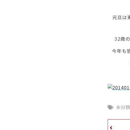
元旦は
32歳
今年も
未分