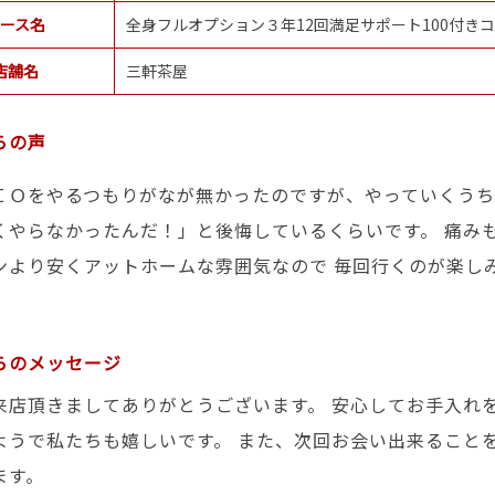
ース名
全身フルオプション３年12回満足サポート100付き
店舗名
三軒茶屋
らの声
ＩＯをやるつもりがなが無かったのですが、やっていくうち
くやらなかったんだ！」と後悔しているくらいです。 痛み
ンより安くアットホームな雰囲気なので 毎回行くのが楽し
らのメッセージ
来店頂きましてありがとうございます。 安心してお手入れ
ようで私たちも嬉しいです。 また、次回お会い出来ること
ます。