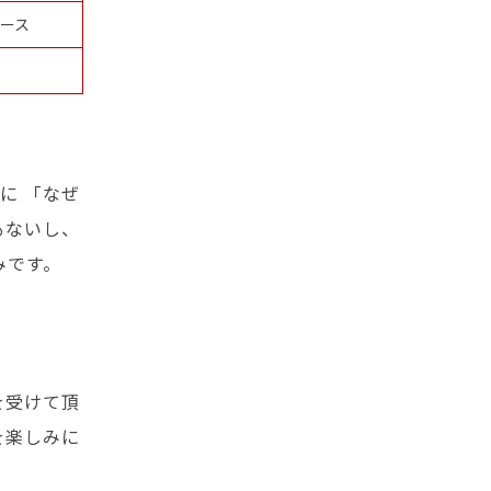
コース
に 「なぜ
もないし、
みです。
を受けて頂
を楽しみに